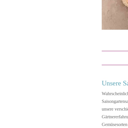
Unsere S
Wahrscheinlich
Saisongartens
unsere verschi
Gärtnererfahr
Gemüsesorten a