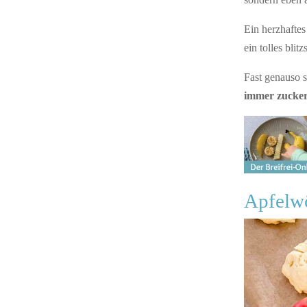
Ein herzhaftes
ein tolles blit
Fast genauso s
immer zuckerf
Apfelw