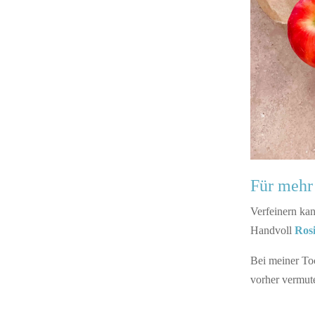
Für mehr
Verfeinern ka
Handvoll
Ros
Bei meiner Toc
vorher vermute