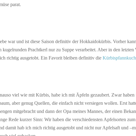
müse parat.
be war und ist diese Saison definitiv der Hokkaidokürbis. Vorher kann
 kugelrunden Prachtkerl nur zu Suppe verarbeitet. Aber in den letzte
ich richtig ausgetobt. Ein Favorit bleiben definitiv die
Kürbispfannkuc
nauso viel wie mit Kürbis, habe ich mit Äpfeln gezaubert. Zwar haben
aum, aber genug Quellen, die einfach nicht versiegen wollen. Erst hat
ngen mitgebracht und dann der Opa meines Mannes, der einen Bekann
ange Rede kurzer Sinn: Wir haben die verschiedensten Apfelsorten zum
damit hab ich mich richtig ausgetobt und nicht nur Apfelsaft und –mu
auch viel gebacken.