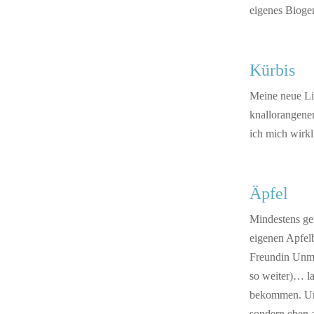
eigenes Bioge
Kürbis
Meine neue Lie
knallorangenen
ich mich wirkl
Äpfel
Mindestens ge
eigenen Apfelb
Freundin Unme
so weiter)… l
bekommen. Und 
sondern eben 