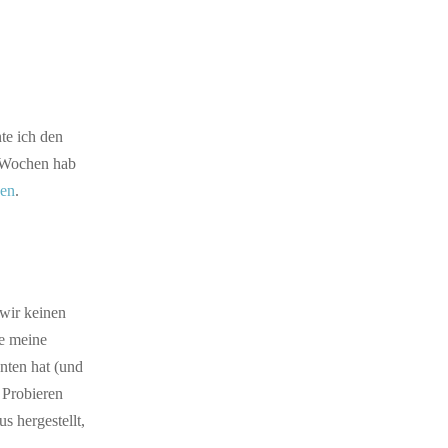
te ich den
n Wochen hab
hen
.
 wir keinen
te meine
ten hat (und
 Probieren
s hergestellt,