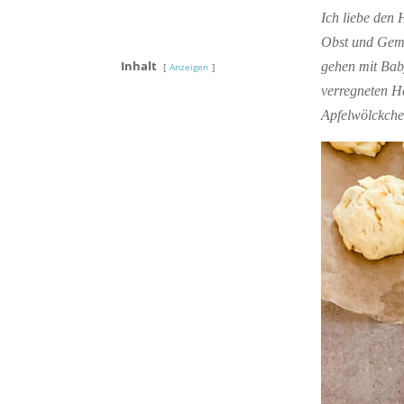
Ich liebe den H
Obst und Gemü
Inhalt
gehen mit Bab
Anzeigen
verregneten He
Apfelwölckche