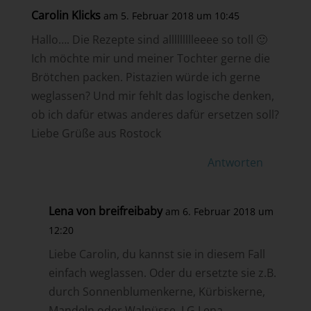
Carolin Klicks
am 5. Februar 2018 um 10:45
Hallo…. Die Rezepte sind allllllllleeee so toll 🙂
Ich möchte mir und meiner Tochter gerne die
Brötchen packen. Pistazien würde ich gerne
weglassen? Und mir fehlt das logische denken,
ob ich dafür etwas anderes dafür ersetzen soll?
Liebe Grüße aus Rostock
Antworten
Lena von breifreibaby
am 6. Februar 2018 um
12:20
Liebe Carolin, du kannst sie in diesem Fall
einfach weglassen. Oder du ersetzte sie z.B.
durch Sonnenblumenkerne, Kürbiskerne,
Mandeln oder Walnüsse. LG Lena