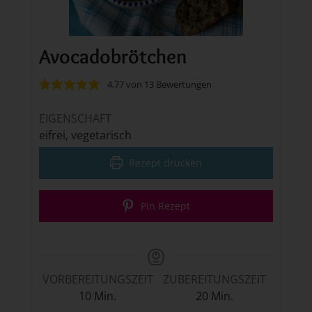
Avocadobrötchen
4.77
von
13
Bewertungen
EIGENSCHAFT
eifrei, vegetarisch
Rezept drucken
Pin Rezept
VORBEREITUNGSZEIT
ZUBEREITUNGSZEIT
Minuten
Minuten
10
Min.
20
Min.