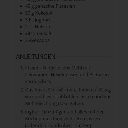
45
g
gehackte Pistazien
50
g
Kokosöl
3
EL Joghurt
2
TL Natron
Zitronensaft
2
Avocados
ANLEITUNGEN
In einer Schüssel das Mehl mit
Leinsamen, Haselnüssen und Pistazien
vermischen.
Das Kokosöl erwärmen, damit es flüssig
wird und leicht abkühlen lassen und zur
Mehlmischung dazu geben.
Joghurt hinzufügen und alles mit der
Küchenmaschine verkneten lassen
(oder den Handrührer nutzen).