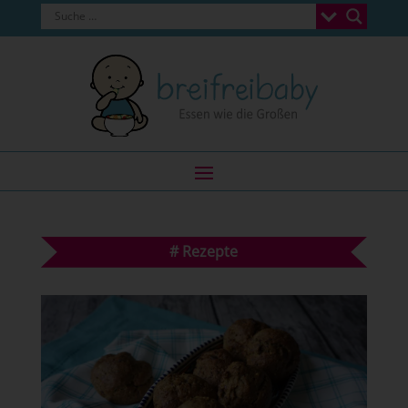
#
Rezepte