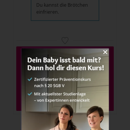
Du kannst die Brötchen
einfrieren.
Du hast das Rezept ausprobiert?
Lade dein Foto auf Instagram hoch und
verlinke auf
@breifreibaby_
oder tagge
#breifreibaby
!