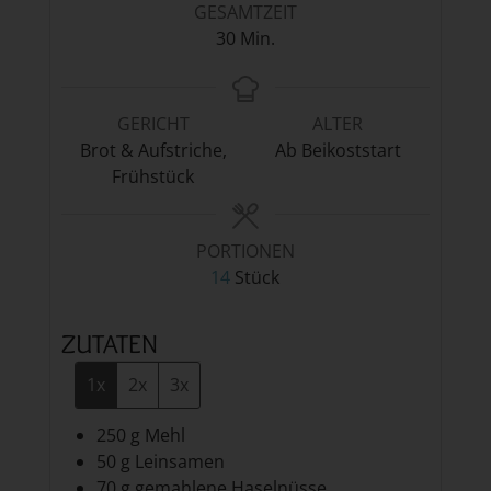
GESAMTZEIT
Minuten
30
Min.
GERICHT
ALTER
Brot & Aufstriche,
Ab Beikoststart
Frühstück
PORTIONEN
14
Stück
ZUTATEN
1x
2x
3x
250
g
Mehl
50
g
Leinsamen
70
g
gemahlene Haselnüsse