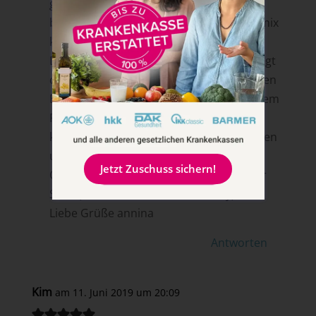
getrockneten Vollkornbrot und -
brötchenresten, die in in Lenas Thermomix
kleinschreddere.
Das mit dem Ausdrucken der Rezepte liegt
daran, dass wir anfangs die Rezepte in den
Beitrag reingetippt haben und nicht in dem
Format wie jetzt eingefügt haben. Du
könntest dir aber das Rezept rauskopieren
und in Word einfügen und ausdrucken.
Jetzt Zuschuss sichern!
Oder du kochst/backst mit uns an deiner
Seite (auf dem Tablett oder Handy)?! 🙂
Liebe Grüße annina
Antworten
Kim
am 11. Juni 2019 um 20:09