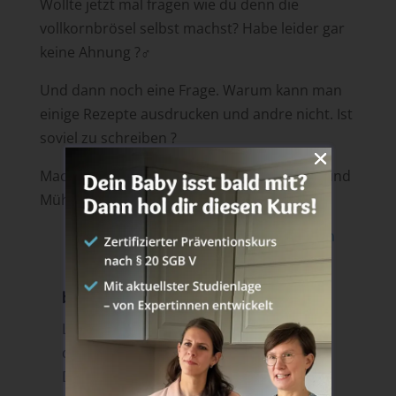
Wollte jetzt mal fragen wie du denn die
vollkornbrösel selbst machst? Habe leider gar
keine Ahnung ?‍♂️
Und dann noch eine Frage. Warum kann man
einige Rezepte ausdrucken und andre nicht. Ist
soviel zu schreiben ?
Macht weiter so. Lieben Dank für eure Zeit und
Mühe
Antworten
breifreibaby
am 2. Juli 2018 um 10:17
Liebe Medoly,
das freut uns sehr zu hören. Liebe Dank!
Die Vollkornbrösel mache ich aus „altn“,