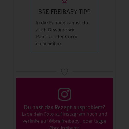
BREIFREIBABY-TIPP
In die Panade kannst du
auch Gewürze wie
Paprika oder Curry
einarbeiten.
Du hast das Rezept ausprobiert?
Lade dein Foto auf Instagram hoch und
verlinke auf
@breifreibaby_
oder tagge
#breifreibaby
!