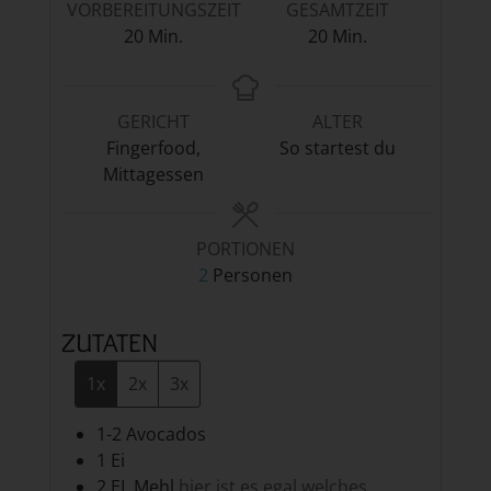
VORBEREITUNGSZEIT
GESAMTZEIT
Minuten
Minuten
20
Min.
20
Min.
GERICHT
ALTER
Fingerfood,
So startest du
Mittagessen
PORTIONEN
2
Personen
ZUTATEN
1x
2x
3x
1-2
Avocados
1
Ei
2
EL
Mehl
hier ist es egal welches