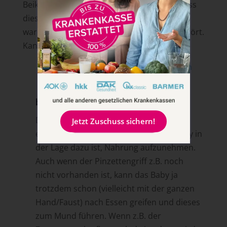
Beikostreifezeichen da sind also warum muss
dieses oder jenes Zrichen erfüllt sein und
warum z.B. der Pinzettengriff nicht dazugehört.
Kannst du das vielleicht noch erläutern?
Antworten
breifreibaby
am 15. Januar 2018 um 11:38
Die Beikostreifezeichen sind einfach ein
Jetzt Zuschuss sichern!
eindeutiges Zeichen dafür, dass das Baby in
der Lage dazu ist, Nahrung aufzunehmen.
Auch wenn der Pinzettengriff z.B. noch
nicht vorhanden ist, kann das Baby ja
trotzdem schon (vielleicht mit der ganzen
Hand/Faust) nach Essen greifen und dieses
zum Mund führen. Wenn z.B. der