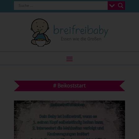
#
Beikoststart