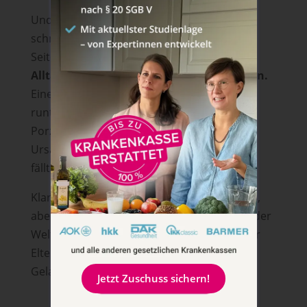
Und ja, wir wissen natürlich, dass Porzellan
schnell kaputt gehen kann. Auf der anderen
Seite: Nur so verstehen Kinder,
mit
Alltagsgegenständen achtsam umzugehen.
Einen Plastikteller kann ich hundertmal
runterwerfen und es passiert … nichts. Ein
Porzellanteller fällt nur einmal, dann ist das
Ursache-Wirkungsprinzip verstanden: Teller
fällt, Teller kaputt!
Klar, ist der kaputte Teller erst mal ärgerlich,
aber dein Kind lernt dadurch sooo viel von der
Welt und seinen Zusammenhängen. Und wir
Eltern vielleicht ein bisschen mehr
Gelassenheit! 😉​
Jetzt Zuschuss sichern!