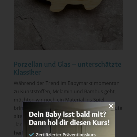
Porzellan und Glas – unterschätzte
Klassiker
Während der Trend im Babymarkt momentan
zu Kunststoffen, Melamin und Bambus geht,
möchten wir noch ein Material ins Spiel
bringen, das häufig unterschätzt wird: das gute
alte
Porzellan.
Der Vorteil: Es ist ein
„langsamer Leiter“,
wird also nicht schnell
heiß, bleibt aber lange warm.