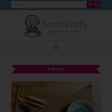
#
Beikost