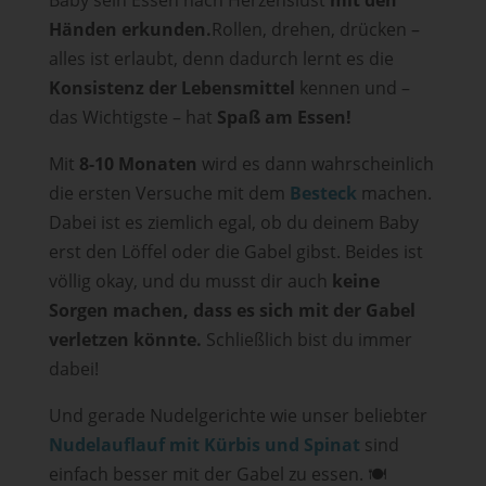
Baby sein Essen nach Herzenslust
mit den
Händen erkunden.
Rollen, drehen, drücken –
alles ist erlaubt, denn dadurch lernt es die
Konsistenz der Lebensmittel
kennen und –
das Wichtigste – hat
Spaß am Essen!
Mit
8-10 Monaten
wird es dann wahrscheinlich
die ersten Versuche mit dem
Besteck
machen.
Dabei ist es ziemlich egal, ob du deinem Baby
erst den Löffel oder die Gabel gibst. Beides ist
völlig okay, und du musst dir auch
keine
Sorgen machen, dass es sich mit der Gabel
verletzen könnte.
Schließlich bist du immer
dabei!
Und gerade Nudelgerichte wie unser beliebter
Nudelauflauf mit Kürbis und Spinat
sind
einfach besser mit der Gabel zu essen. 🍽️​