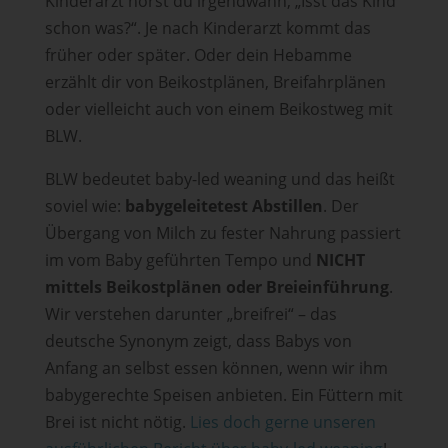
Kinderarzt hörst du irgendwann, „Isst das Kind
schon was?“. Je nach Kinderarzt kommt das
früher oder später. Oder dein Hebamme
erzählt dir von Beikostplänen, Breifahrplänen
oder vielleicht auch von einem Beikostweg mit
BLW.
BLW bedeutet baby-led weaning und das heißt
soviel wie:
babygeleitetest Abstillen
. Der
Übergang von Milch zu fester Nahrung passiert
im vom Baby geführten Tempo und
NICHT
mittels Beikostplänen oder Breieinführung
.
Wir verstehen darunter „breifrei“ – das
deutsche Synonym zeigt, dass Babys von
Anfang an selbst essen können, wenn wir ihm
babygerechte Speisen anbieten. Ein Füttern mit
Brei ist nicht nötig.
Lies doch gerne unseren