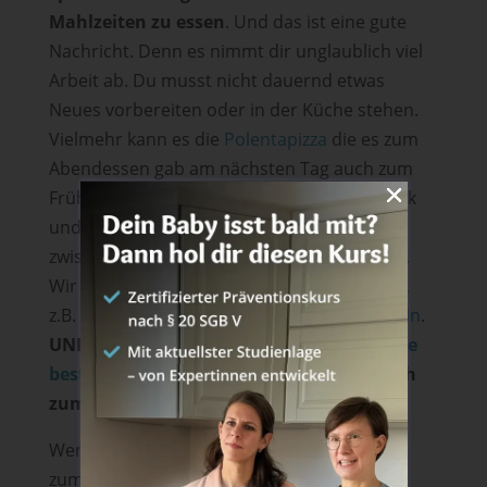
Mahlzeiten zu essen
. Und das ist eine gute
Nachricht. Denn es nimmt dir unglaublich viel
Arbeit ab. Du musst nicht dauernd etwas
Neues vorbereiten oder in der Küche stehen.
Vielmehr kann es die
Polentapizza
die es zum
Abendessen gab am nächsten Tag auch zum
Frühstück geben. Prädestiniert für Frühstück
und Abendessen und als Snack für
zwischendurch eignen sich Waffeln aller Art.
Wir haben viele Waffelrezepte auf dem Blog,
z.B. für
Kürbiswaffeln
und
zuckerfreie Waffeln
.
UND wir haben ein grandioses E-Book
„Die
besten Waffelrezepte“
erstellt und für dich
zum Kauf bereit gelegt.
Wenn du also auf der Suche nach Rezepten
zum Frühstück und Abendessen bist
, dann