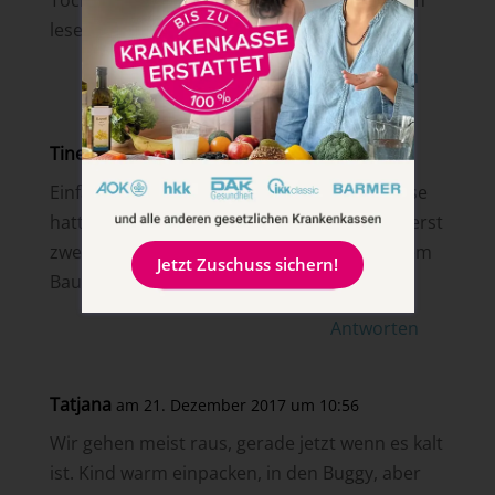
Tochter Gott sei dank noch kein Fieber. Dann
lese ich hier mal fleißig mit.
Antworten
Tine
am 21. Dezember 2017 um 10:51
Einfach für das Kind da sein. Glücklicherweise
hatte unser Sohn in seinen fast drei Jahren erst
zweimal Fieber. Hoffentlich ist es bei unserem
Jetzt Zuschuss sichern!
Bauchzwerg auch so.
Antworten
Tatjana
am 21. Dezember 2017 um 10:56
Wir gehen meist raus, gerade jetzt wenn es kalt
ist. Kind warm einpacken, in den Buggy, aber