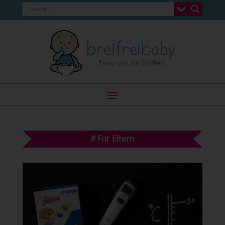
#
Für Eltern