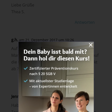
Liebe Grüße
Thea S.
Antworten
g.h.
am 21. Dezember 2017 um 10:26
Auf jeden Fall ganz viel Nähe und kuscheln.
Manchmal wenns nachts ganz schlimm ist, auf
die Couch und kinder – DVD gucken, das lenkt
ab ?
Antworten
Jenny
am 21. Dezember 2017 um 10:27
Hab noch keine Tipps, bis jetzt hatte meine