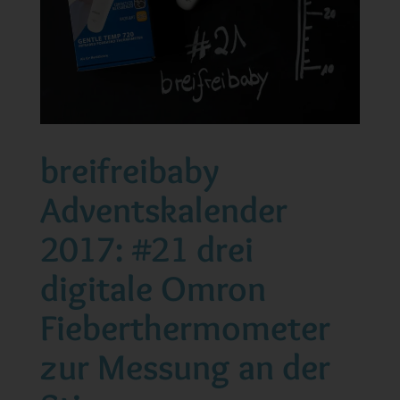
breifreibaby
Adventskalender
2017: #21 drei
digitale Omron
Fieberthermometer
zur Messung an der