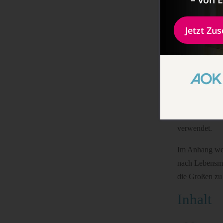
Inhaltlich ist
des Baby- und
Jetzt Zu
Ein Saisonkal
Anschließend 
Hauptspeisen.
Fisch und Flei
Abwechslungsre
verwendet.
Im Anhang wer
nach Lebensmon
die Großen zu 
Inhalt