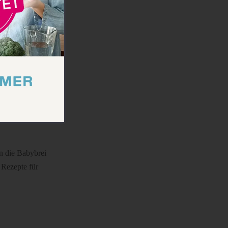
die Thematik
und
 welche mit
 Zutaten
n die Babybrei
 Rezepte für