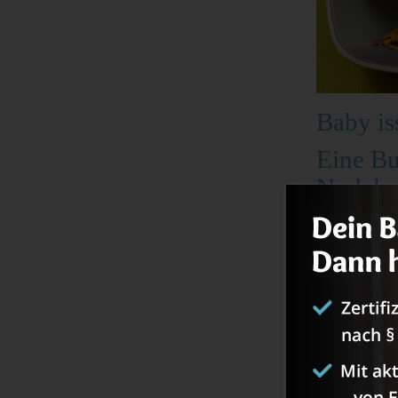
Baby is
Eine Bu
Nudelne
Ich möchte dir
deinen kleine
Kurzer 
Kochbuch
Das Buch ist 1
strukturiert u