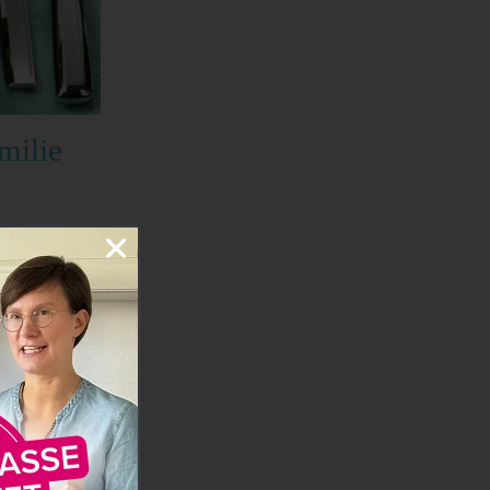
milie
e auch für
 gut