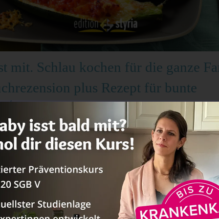
st mit. Schlau kochen für die ganze Fa
chrezension plus Rezept für bunte
ster
 im Folgenden ein Kochbuch vorstellen, aus dem du super viele Rezept
n Essanfänger nehmen kannst.
Überblick
 Baby und Familie
52 Seiten dick und hat einiges zu bieten. Vom Aufbau her ist das Buch
nd übersichtlich gestaltet. Das Layout finde ich ebenfalls ansprechend.