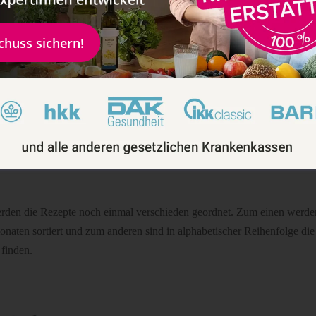
 das Kochbuch so gestaltet, dass es erst eine ausführliche Einführung in 
 Familienessens gibt. Auch werden Infos zu Allergien gegeben.
schuss sichern!
ender für Obst und Gemüse ist ebenfalls im Buch abgedruckt.
folgen Rezepte für Frühstück, Zwischendurch, zum Snacken, Suppen 
 Hier wird unterschieden in süße und vegetarische Hauptspeisen sowie
sch.
ich und vielseitig sind die Gerichte und es werden unterschiedlichste
den die Rezepte noch einmal verschieden geordnet. Zum einen werde
aten sortiert und zum anderen sind in alphabetischer Reihenfolge die
finden.