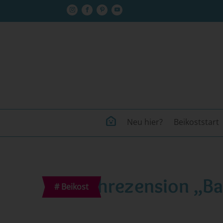
Neu hier?
Beikoststart
Buchrezension „Ba
#
Beikost