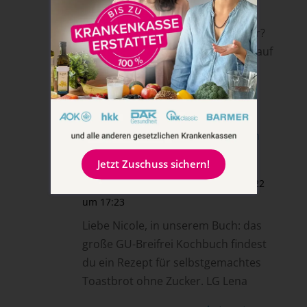
Nicole
am 30. Juni 2022 um 0:33
Hallo, wo habt ihr denn den Toast her?
In andern Rezepten habt ihr geraten auf
Toast aus dem Supermarkt zu
verzichten.
Danke und liebe Grüße 💐
Antworten
Jetzt Zuschuss sichern!
Lena von breifreibaby
am 1. Juli 2022
um 17:23
Liebe Nicole, in unserem Buch: das
große GU-Breifrei Kochbuch findest
du ein Rezept für selbstgemachtes
Toastbrot ohne Zucker. LG Lena