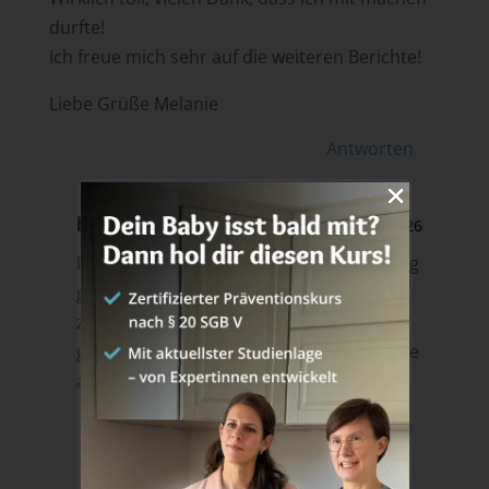
durfte!
Ich freue mich sehr auf die weiteren Berichte!
Liebe Grüße Melanie
Antworten
breifreibaby
am 23. November 2016 um 21:26
Liebe Melanie, danke, dass du den Anfang
gemacht hast! Na da können wir uns
zusammen freuen, ich bin auch schon
gespannt, wie es weiter geht! Liebe Grüße
annina
Antworten