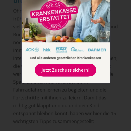
Ohne Aufsicht Fahrradfahren können Kinder
frühestens im Grundschulalter. Vorher sind
viele Fähigkeiten, wie die zur Konzentration und
Rücksichtnahme im Straßenverkehr, einfach
noch nicht genügend ausgeprägt. Es kann
immer etwas passieren, das ablenkt,
interessanter ist oder eine Situation entstehen,
die von den Kindern noch nicht eingeschätzt
Jetzt Zuschuss sichern!
werden kann. Aber es macht sowieso sehr viel
Spaß, als Eltern seine Kinder beim
Fahrradfahren lernen zu begleiten und die
Fortschritte mit ihnen zu feiern. Damit das
richtig gut klappt und du und dein Kind
entspannt bleiben könnt. haben wir hier die 15
wichtigsten Tipps zusammengestellt: