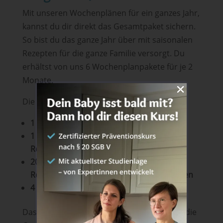
Mit unseren Wochenplänen für ein ganzes Jahr,
kannst du dir direkt das Gesamtpaket sichern.
So bist du das ganze Jahr über mit saisonalen
Rezepten für die ganze Familie versorgt. Du
erhältst von uns 6 Wochenplanpakete für je 2
Monate.
Die Pakete enthalten jeweils:
1 PDF Dokument mit 4 Wochenplänen
1 PDF Dokument mit 20 Rezepte – je 5
Rezepte pro Woche
20 gelingsichere vegane und vegetarische
Rezepte, die der ganzen Familie schmecken
4 Einkaufslisten zum Ausdrucken
Das ist sozusagen das
All-In-Paket
, das dir die