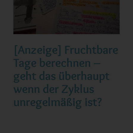
[Anzeige] Fruchtbare
Tage berechnen –
geht das überhaupt
wenn der Zyklus
unregelmäßig ist?