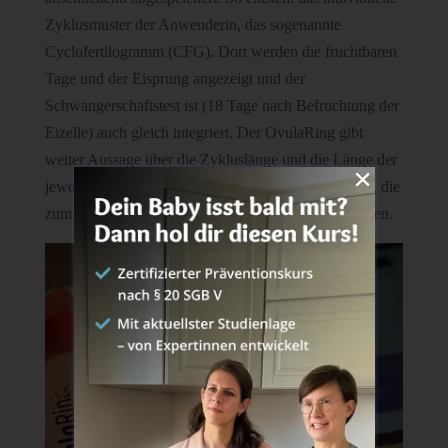
Zyklusmuster der Anwenderin, das sogenannte
Cyclofertilogramm (CFG). Dort werden die fruchtbaren
Tage und der Eisprung angezeigt und der
Schwangerschaftstest ist (18 Tage nach Befruchtung der
Eizelle) auch gleich integriert. Der OvulaRing gibt
weiter Aussage über die Zykluslänge und die Länge der
jeweiligen Zyklusphasen, aber auch Schwankungen, die
zum Beispiel durch Schichtarbeit oder Stress entstehen.