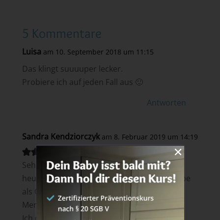
5 Kommentare
Luisa
am 10. September 2018 um 11:15
Das klingt suuuuper lecker.
Probiere ich auf jeden Fall aus 🙂
Antworten
Sandra Kendziorczyk
am 8. Februar 2019 um 14:19
Sehr , sehr lecker,
heute habe ich Euer Rezept gekocht. Ich habe
als Obst Orangen genommen und die halbe
Menge des Gelierzucker!
Ich danke Euch für eine sehr gelungene