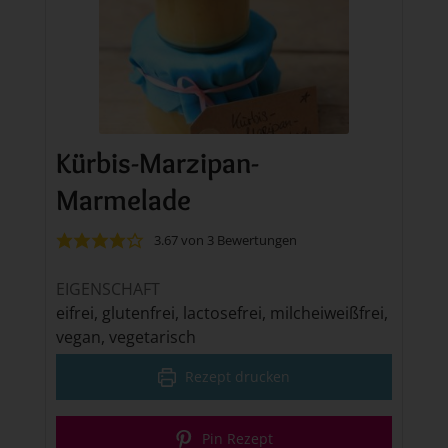
Kürbis-Marzipan-
Marmelade
3.67
von
3
Bewertungen
EIGENSCHAFT
eifrei, glutenfrei, lactosefrei, milcheiweißfrei,
vegan, vegetarisch
Rezept drucken
Pin Rezept