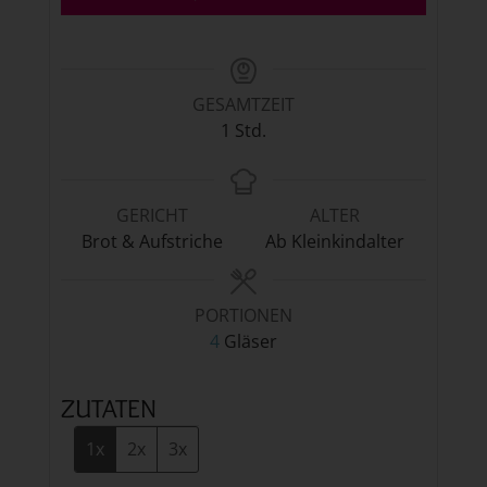
GESAMTZEIT
Stunde
1
Std.
GERICHT
ALTER
Brot & Aufstriche
Ab Kleinkindalter
PORTIONEN
4
Gläser
ZUTATEN
1x
2x
3x