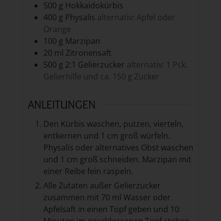
500
g
Hokkaidokürbis
400
g
Physalis
alternativ: Apfel oder
Orange
100
g
Marzipan
20
ml
Zitronensaft
500
g
2:1 Gelierzucker
alternativ: 1 Pck.
Gelierhilfe und ca. 150 g Zucker
ANLEITUNGEN
Den Kürbis waschen, putzen, vierteln,
entkernen und 1 cm groß würfeln.
Physalis oder alternatives Obst waschen
und 1 cm groß schneiden. Marzipan mit
einer Reibe fein raspeln.
Alle Zutaten außer Gelierzucker
zusammen mit 70 ml Wasser oder
Apfelsaft in einen Topf geben und 10
Minuten im geschlossenen Topf stehen