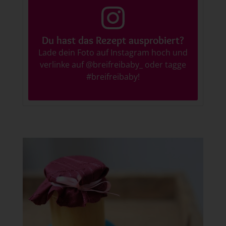
Du hast das Rezept ausprobiert?
Lade dein Foto auf Instagram hoch und
verlinke auf
@breifreibaby_
oder tagge
#breifreibaby
!