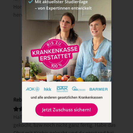
Homepage auf der ich weiterhin gerne
herumstöbern werde:-)
Antworten
breifreibaby
am 8. Februar 2019 um 14:34
Liebe Sandra, danke dir für deinen lieben
Kommentar!
Antworten
Rebecca Platz
am 9. Dezember 2019 um 14:05
Jetzt Zuschuss sichern!
Hallo, also ich habe die Marmelade auch
gekocht, bzw noch nicht ganz fertig. Habe das
Obst mit Kürbis gekocht und da entstand bei