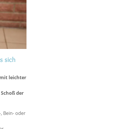
s sich
mit leichter
m Schoß der
, Bein- oder
er