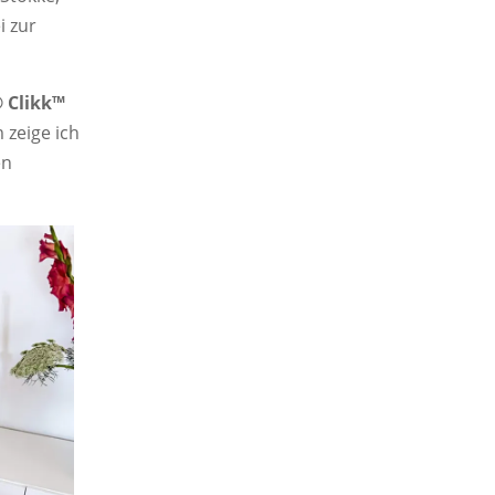
i zur
® Clikk™
zeige ich
en