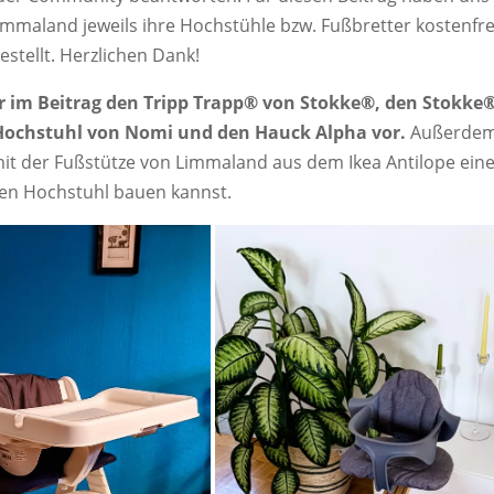
mmaland jeweils ihre Hochstühle bzw. Fußbretter kostenfre
stellt. Herzlichen Dank!
dir im Beitrag den Tripp Trapp® von Stokke®, den Stokke
Hochstuhl von Nomi und den Hauck Alpha vor.
Außerdem 
 mit der Fußstütze von Limmaland aus dem Ikea Antilope ein
en Hochstuhl bauen kannst.