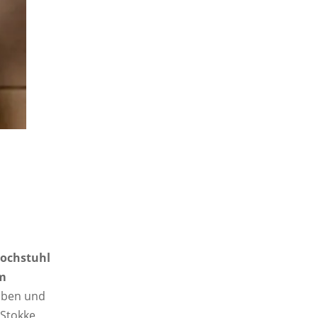
Hochstuhl
m
eiben und
Stokke,