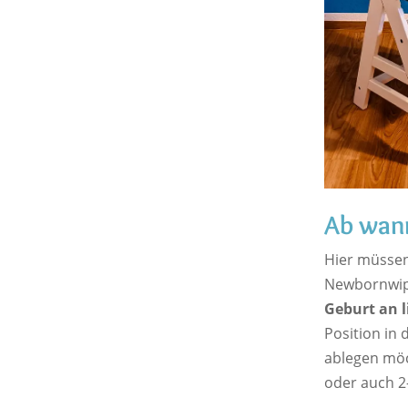
Ab wann
Hier müssen
Newbornwip
Geburt an l
Position in 
ablegen möch
oder auch 2-