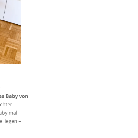
r
as Baby von
echter
Baby mal
 liegen –