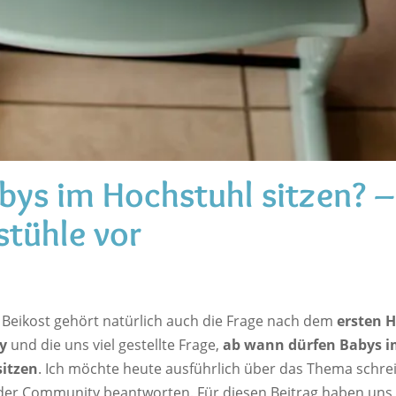
bys im Hochstuhl sitzen? –
stühle vor
eikost gehört natürlich auch die Frage nach dem
ersten 
y
und die uns viel gestellte Frage,
ab wann dürfen Babys i
sitzen
. Ich möchte heute ausführlich über das Thema schr
der Community beantworten. Für diesen Beitrag haben uns 