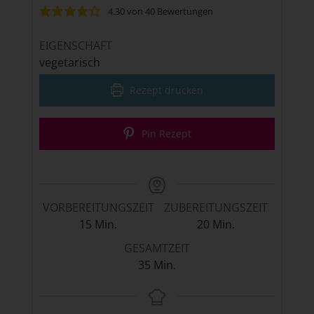
4.30
von
40
Bewertungen
EIGENSCHAFT
vegetarisch
Rezept drucken
Pin Rezept
VORBEREITUNGSZEIT
ZUBEREITUNGSZEIT
Minuten
Minuten
15
Min.
20
Min.
GESAMTZEIT
Minuten
35
Min.