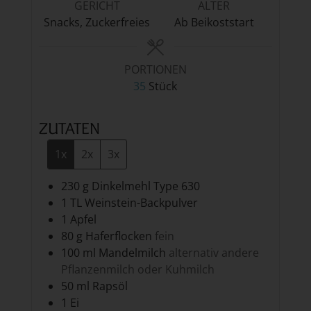
GERICHT
ALTER
Snacks, Zuckerfreies
Ab Beikoststart
PORTIONEN
35
Stück
ZUTATEN
1x
2x
3x
230
g
Dinkelmehl Type 630
1
TL
Weinstein-Backpulver
1
Apfel
80
g
Haferflocken
fein
100
ml
Mandelmilch
alternativ andere
Pflanzenmilch oder Kuhmilch
50
ml
Rapsöl
1
Ei