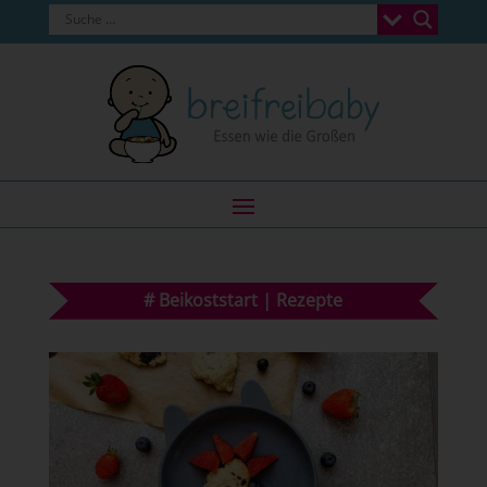
#
Beikoststart
|
Rezepte