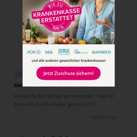
18 Kommentare
Jetzt Zuschuss sichern!
Maike
am 18. Januar 2018 um 19:51
Ich würde das Rezept gerne testen – was ist
denn mit Vanille Pulver gemeint? 🙂
Antworten