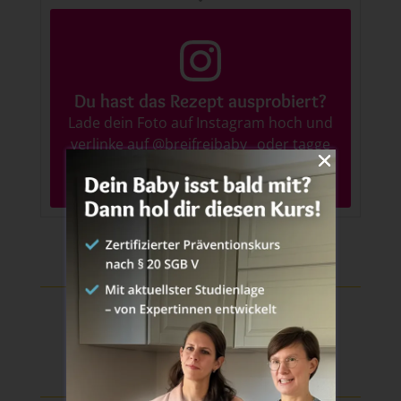
Du hast das Rezept ausprobiert?
Lade dein Foto auf Instagram hoch und
verlinke auf
@breifreibaby_
oder tagge
#breifreibaby
!
Teile diesen Beitrag