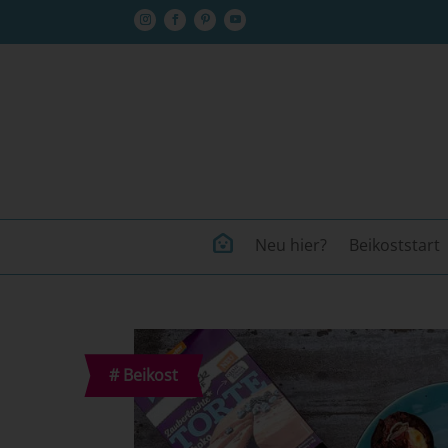
Neu hier?
Beikoststart
#
Beikost