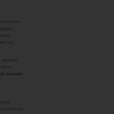
rtserlebnis
gangenen
deinem
wir uns
t, welchen
otzdem
ich meinem
und am
n zahlreiche