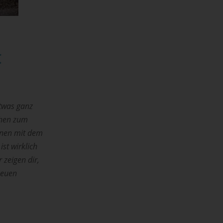
t
etwas ganz
chen zum
inen mit dem
st wirklich
zeigen dir,
neuen