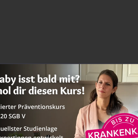
trag geteilt von Annina&Lena – breifrei Coaches (@breifreibaby_)