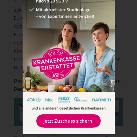
Suchst du schon länger nach einem
Zyklustracker? Dann nutze gerne unseren 10-
Euro-Gutscheincode für die Bestellung bei
cyclotest. Du kannst auch das myWay mit 10
Euro Rabatt erwerben. Bestelle hier dein
mySense
, hier das
myWay
oder das
Kinderwunschbundle
. Klicke einfach auf die
Links – deine 10 € werden automatisch bei der
Bestellung abgezogen.
Die 10 € werden dir automatisch bei deinem
Bestellvorgang abgezogen!
Jetzt Zuschuss sichern!