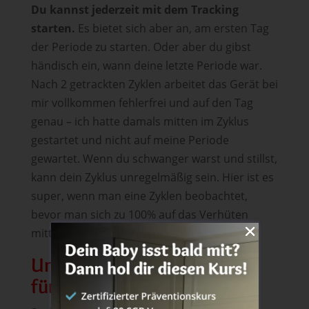
Du kannst jederzeit mit dem Tracking
starten.
Es bietet sich aber an, am ersten Tag
der Periode zu starten. Oder aber du gibst
händisch ein, wann deine letzte Periode war.
Nach 2 getrackten Zyklen arbeitet das Gerät bei
mir vollkommen fehlerfrei und auf den Tag
genau – ich hatte damals mitten im Zyklus
gestartet und nicht auf meine Periode
gewartet. Wenn du schwanger warst und stillst,
kann dein Zyklus unregelmäßig sein. Hier ist es
super, wenn man eine Zyklen beobachtet,
bevor man sich zu 100% auf das Verhüten
mittels Temperaturmethode verlässt.
Unser 10-€-Gutscheincode
für das cyclotest mySense