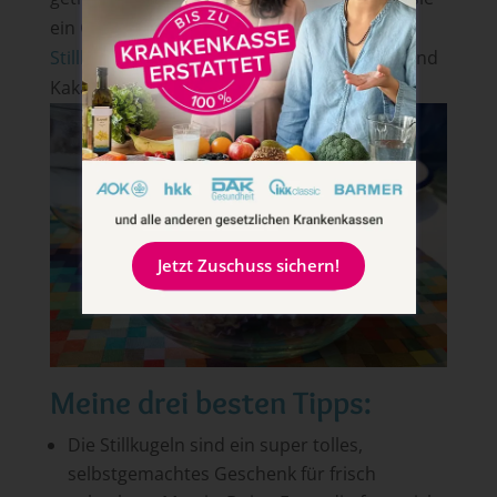
ein Genuss. Wie wäre es mit
veganen
Stillkugeln
mit Haselnuss, Mandelsplittern und
Kakao?!
Jetzt Zuschuss sichern!
Meine drei besten Tipps:
Die Stillkugeln sind ein super tolles,
selbstgemachtes Geschenk für frisch