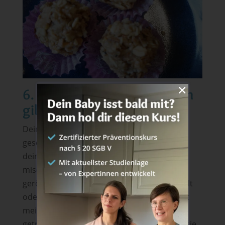
6. Welche Sorten Stillkugeln
gibt es?
Deiner Fantasie sind hier keine Grenzen
gesetzt. Du kannst verschiedene Dinge für
deine kleinen Powerbällchen zusammen
mischen. Ich liebe sie mit Nüssen, in
geröstetem Sesam oder Kokosflocken gerollt
oder auch mit Kakao. Ein weiterer Favorit ist
meine Sorte mit Cranberrys. Auch mit
getrockneten Aprikosen und Cashews sind sie