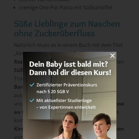
cremige One-Pot-Pasta mit Süßkartoffel
Süße Lieblinge zum Naschen
ohne Zuckerüberfluss
Natürlich muss es in einem Buch mit dem Titel
„Kinderlieblinge“ auch
süße Thermomix
®
-
Rezepte
geben. Dabei kannst du darauf achten
Süßes natürlicher zu süßen: Fruchtpüree
,
Trockenfrüchte wie
Datteln
oder
reife
Bananen
sind für manche Speisen absolut
ausreichende Süßmacher. Z. B. kommen
unsere
Crêpes mit Obstkompott,
das
Mousse
au Chocolat
und die
Nicecream mit Beeren
komplett ohne Zucker aus. Aber auch die
Kirschmuffins
oder der einfache
Rührkuchen
vom Blech sowie die
Brownies
kommen mit