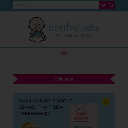
#
Beikost