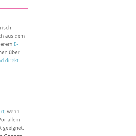
risch
ch aus dem
nserem
E-
hen über
d direkt
rt
, wenn
Vor allem
t geeignet.