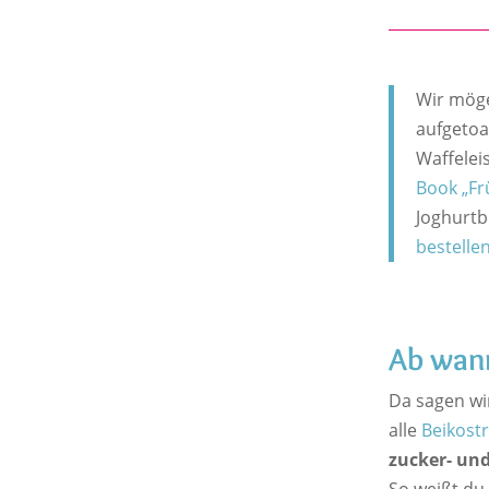
Wir möge
aufgetoa
Waffelei
Book „Fr
Joghurtb
bestelle
Ab wann
Da sagen wi
alle
Beikostr
zucker- und