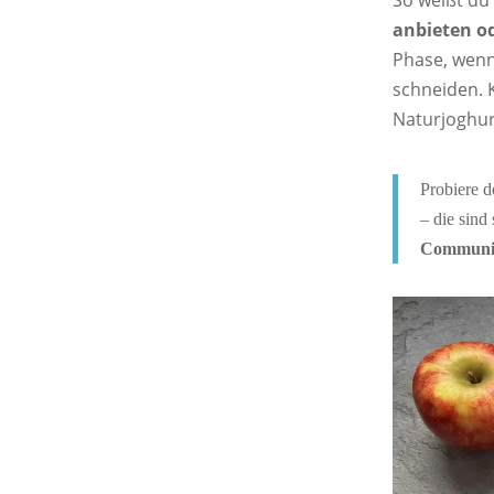
So weißt du 
anbieten od
Phase, wenn
schneiden. K
Naturjoghur
Probiere 
– die sind
Communi