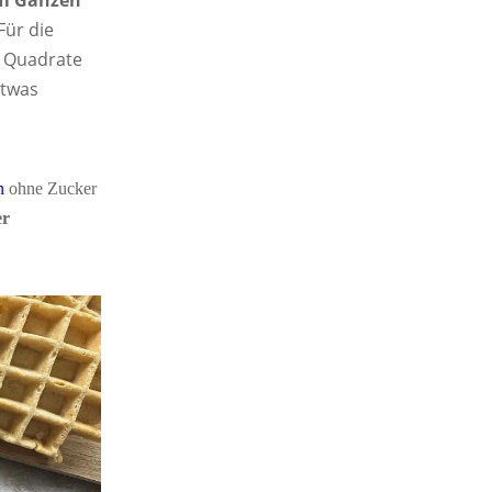
m Ganzen
 Für die
e Quadrate
etwas
n
ohne Zucker
er