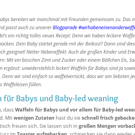
Babys bereiten wir manchmal mit Freunden gemeinsam zu. Das m
d passt auch zu unserer
Blogparade #wirhabeneinenanderwaffe
ibt’s ein richtig tolles neues Rezept: Denn wir haben leckere Waffe
backen. Dein Baby startet gerade mit der Beikost? Dann sind die
euch geeignet! Netter Nebeneffekt: Auch die großen Kinder und E
rn: Mit ein bisschen Zimt und Zucker oder einem Bällchen Eis, S
 ergänzt: unwiderstehlich lecker! Waffeln für Babys sind ja sowi
. Denn wir sind einfach so waffelverrückt, dass wir am liebsten j
s Waffeleisen füllen.
 für Babys und Baby-led weaning
a, dass
Waffeln für Babys und vor allem für Baby-led wea
d. Mit
wenigen Zutaten
hast du sie
schnell frisch geback
isch freuen sich. Sie lassen sich in
großen Mengen vorbac
 Kurz im
Toaster aufgebacken
, schmecken sie dann wieder 