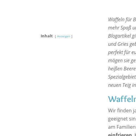
Waffeln für 
mehr Spaß un
Blogartikel g
Inhalt
Anzeigen
und Gries ge
perfekt für 
mögen sie ge
heißen Beeren
Spezialgebiet
neuen Teig in
Waffeln
Wir finden j
geeignet sin
am Familient
einfrieren
.