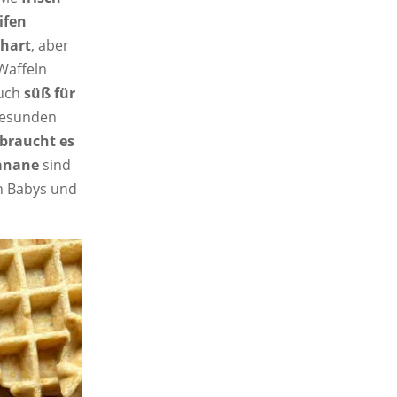
ifen
 hart
, aber
 Waffeln
auch
süß für
 gesunden
braucht es
anane
sind
n Babys und