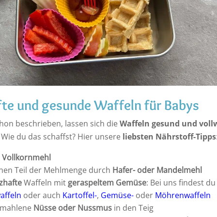
te und gesunde Waffeln für Babys
hon beschrieben, lassen sich die
Waffeln gesund und voll
. Wie du das schaffst? Hier unsere
liebsten Nährstoff-Tipps
e
Vollkornmehl
inen Teil der Mehlmenge durch
Hafer- oder Mandelmehl
zhafte
Waffeln mit
geraspeltem Gemüse
: Bei uns findest du
affeln
oder auch
Kartoffel-
,
Gemüse-
oder
Möhrenwaffeln
emahlene
Nüsse oder Nussmus
in den Teig