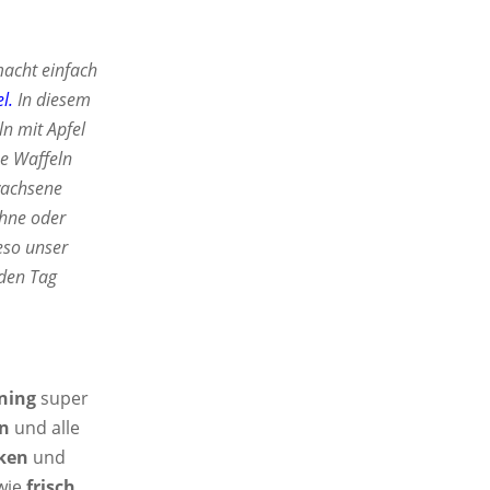
acht einfach
l.
In diesem
ln mit Apfel
se Waffeln
rwachsene
ahne oder
eso unser
eden Tag
ning
super
en
und alle
ken
und
wie
frisch