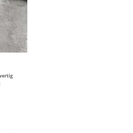
wertig
: