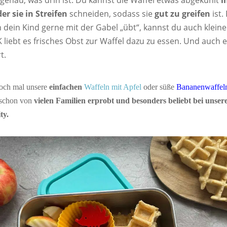
genau, was drin ist. Du kannst die Waffel etwas abgekühlt
i
er sie in Streifen
schneiden, sodass sie
gut zu greifen
ist.
 dein Kind gerne mit der Gabel „übt“, kannst du auch klein
 liebt es frisches Obst zur Waffel dazu zu essen. Und auch 
t.
doch mal unsere
einfachen
Waffeln mit Apfel
oder süße
Bananenwaffel
 schon von
vielen Familien erprobt und besonders beliebt bei unser
ty.