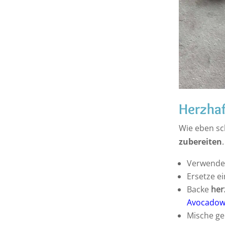
Herzhaf
Wie eben sc
zubereiten
Verwend
Ersetze e
Backe
her
Avocadow
Mische g