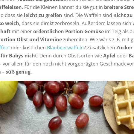
ffeleisen
. Für die Kleinen kannst du sie gut in
breitere Stre
so dass sie
leicht zu greifen
sind. Die Waffeln sind
nicht zu
so weich
, dass sie direkt zerbröseln. Außerdem lassen sich
zhaft
mit einer
ordentlichen Portion Gemüse
im Teig als 
Portion Obst und Vitamine
zubereiten. Wie wär’s z. B. mit
ffeln
oder köstlichen
Blaubeerwaffeln
? Zusätzlichen
Zucker 
 für Babys nicht
. Denn durch Obstsorten wie
Apfel
oder
B
 – vor allem für den noch nicht vorgeprägten Geschmack vo
n –
süß genug
.