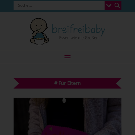
#
Für Eltern