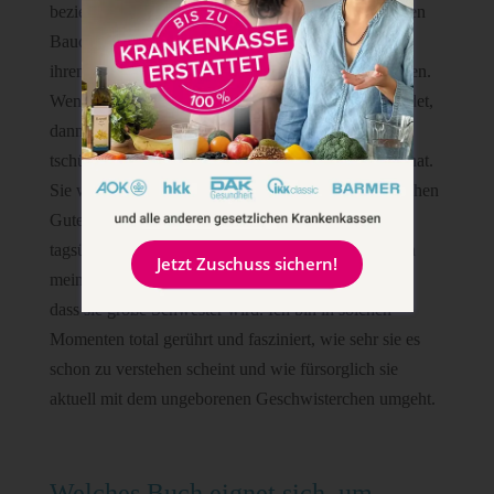
bezieht das Baby in alles mit ein. Sie streichelt meinen
Bauch, gibt dem Baby Küsschen, bietet Wasser aus
ihrem Glas an oder möchte es Banane abbeißen lassen.
Wenn sich mein Mann morgens von uns verabschiedet,
dann darf er nicht gehen, bevor er auch dem Baby
tschüss gesagt hat und noch ein Küsschen gegeben hat.
Sie wacht morgens auf und sagt ihrem Geschwisterchen
Guten Morgen. Denkt immer wieder unvermittelt
tagsüber daran und erzählt anderen, dass ein Baby in
Jetzt Zuschuss sichern!
meinem Bauch ist. Es scheint, als freue sie sich sehr,
dass sie große Schwester wird. Ich bin in solchen
Momenten total gerührt und fasziniert, wie sehr sie es
schon zu verstehen scheint und wie fürsorglich sie
aktuell mit dem ungeborenen Geschwisterchen umgeht.
Welches Buch eignet sich, um