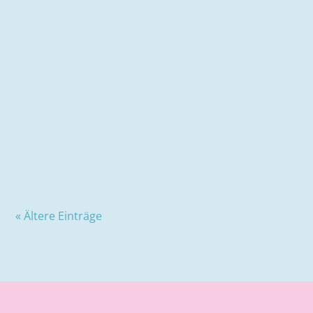
Den richtigen Namen für die eigenen Kinder zu
finden ist gar nicht so leicht. Denn ein Vorname
begleitet einen Menschen das ganze Leben lang,...
« Ältere Einträge