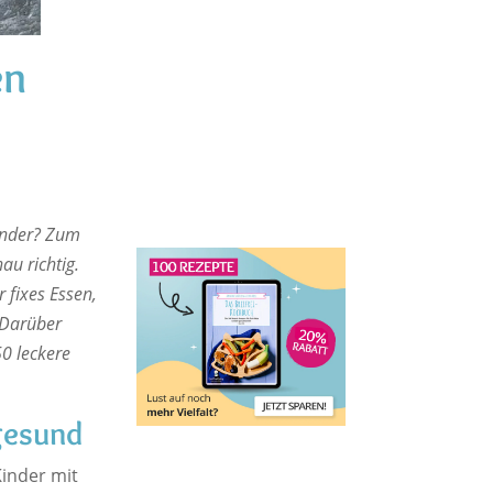
en
Kinder? Zum
au richtig.
 fixes Essen,
 Darüber
0 leckere
 gesund
Kinder mit