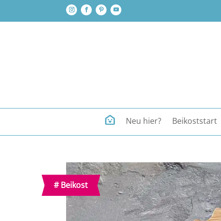
Neu hier?
Beikoststart
#
Beikost