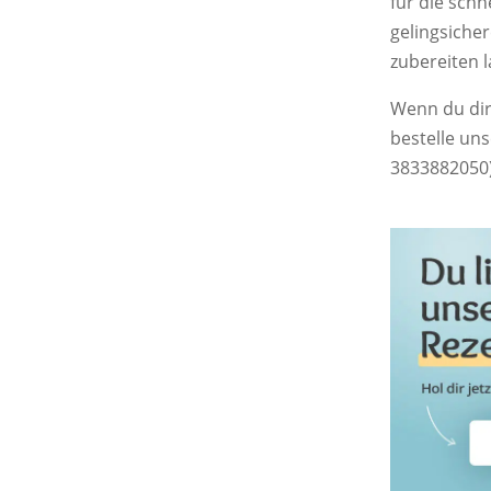
für die schn
gelingsiche
zubereiten 
Wenn du dir
bestelle un
3833882050