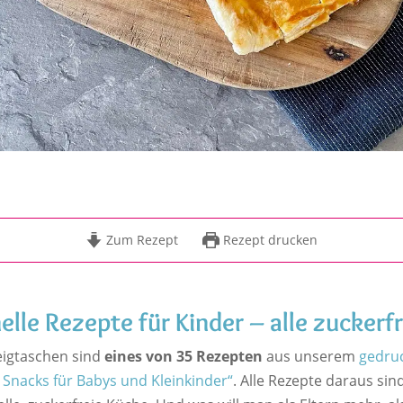
Zum Rezept
Rezept drucken
elle Rezepte für Kinder – alle zuckerfr
teigtaschen sind
eines von 35 Rezepten
aus unserem
gedru
 Snacks für Babys und Kleinkinder“
. Alle Rezepte daraus sin