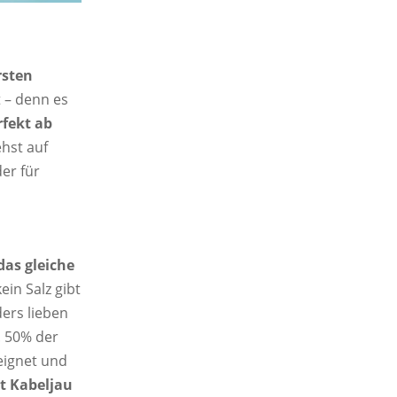
rsten
t – denn es
rfekt ab
ehst auf
der für
das gleiche
ein Salz gibt
ers lieben
. 50% der
eignet und
t Kabeljau