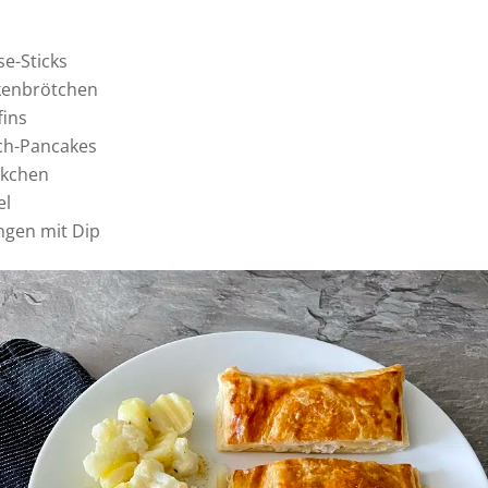
se-Sticks
kenbrötchen
ins
ch-Pancakes
lkchen
el
angen mit Dip