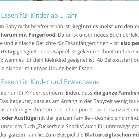
 Essen für Kinder ab 1 Jahr
n Baby nicht breifrei ernährst,
beginnt es meist um den e
 herum mit Fingerfood
. Dafür ist unser neues Buch perfek
le und einfache Gerichte für Essanfänger:innen – ist
also pe
rtstag
geeignet. Jedes Kapitel ist gekennzeichnet und du si
ab wann es für dein Kleinkind geeignet ist: Ab Beikoststart o
leinkinder mit etwas Übung beim Essen.
 Essen für Kinder und Erwachsene
nie nur für Kinder, sondern finden, dass
die ganze Familie 
 Das bedeutet, dass es am Anfang in der Babyzeit wenig bis k
as anders geschnitten oder eben püriert wird. Ganz besond
k oder Ausflüge
mit der ganzen Familie – deshalb sind mind
 unserem Buch „Zuckerfreie Snacks“ auch für unterwegs ge
er ganzen Familie. Zum Beispiel die
Blätterteigtaschen mi