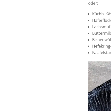
oder:
Kürbis-Kä
Haferfloc
Lachsmuff
Buttermil
Birnenwö
Hefekring
Falafelst