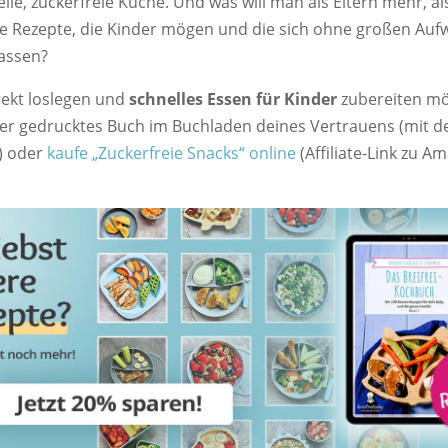
elle, zuckerfreie Küche. Und was will man als Eltern mehr, al
re Rezepte, die Kinder mögen und die sich ohne großen Au
lassen?
ekt loslegen und
schnelles Essen für Kinder
zubereiten mö
ser gedrucktes Buch im Buchladen deines Vertrauens (mit de
) oder
kaufe „Zuckerfreie Snacks“ online
(Affiliate-Link zu A