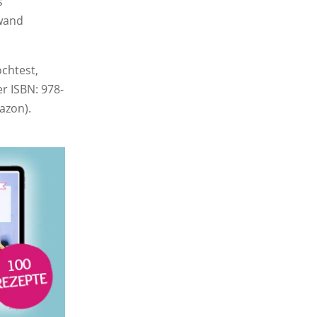
s
fwand
chtest,
r ISBN: 978-
mazon).