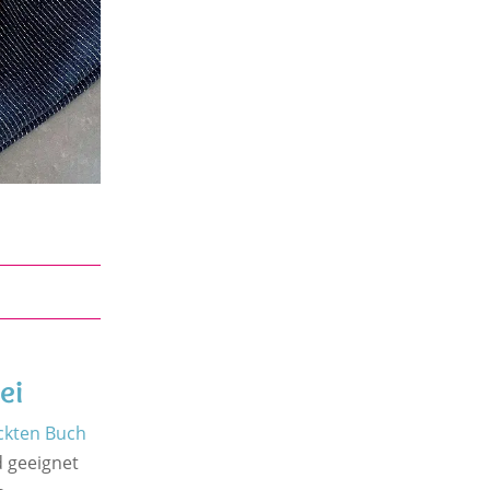
ei
ckten Buch
d geeignet