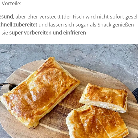
Vorteile:
esund
, aber eher versteckt (der Fisch wird nicht sofort gese
chnell zubereitet
und lassen sich sogar als Snack genießen
 sie
super vorbereiten und einfrieren