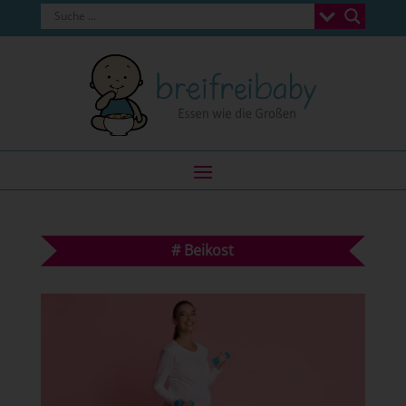
#
Beikost