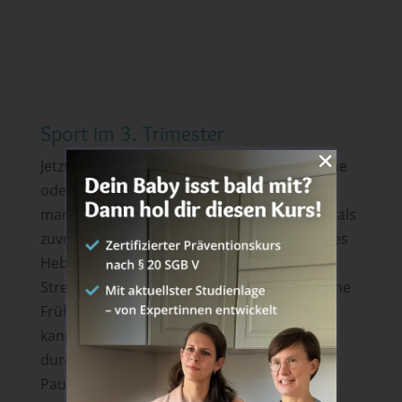
Sport im 3. Trimester
Jetzt schiebst du vermutlich schon eine kleine
oder auch größere Kugel vor dir her und
manche Sportarten fallen dir weniger leicht als
zuvor. Nun solltest du auf jeden Fall schweres
Heben vermeiden, denn starke Zieh- und
Streckbewegungen können das Risiko für eine
Frühgeburt erhöhen. Wenn es dir gut geht,
kannst du dein Sportprogramm weiterhin
durchziehen. Gönn dir ein paar zusätzliche
Pausen und auch
abgestimmtes