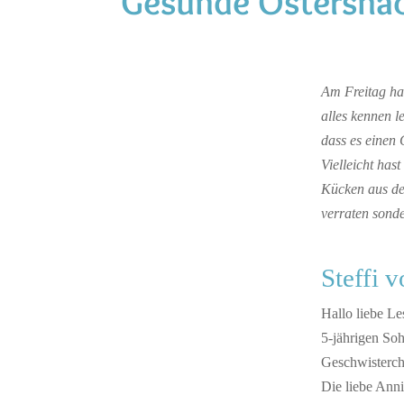
Gesunde Ostersnac
Am Freitag hab
alles kennen l
dass es einen 
Vielleicht has
Kücken aus dem
verraten sonde
Steffi 
Hallo liebe L
5-jährigen Soh
Geschwisterch
Die liebe Anni