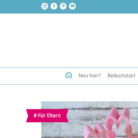
Neu hier?
Beikoststart
#
Für Eltern