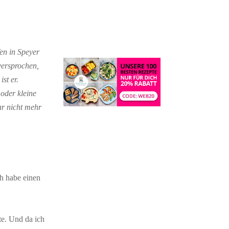
en in Speyer
versprochen,
st er.
 oder kleine
gar nicht mehr
ch habe einen
te. Und da ich