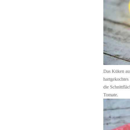
Das Küken aus 
hartgekochtes 
die Schnittflä
Tomate.