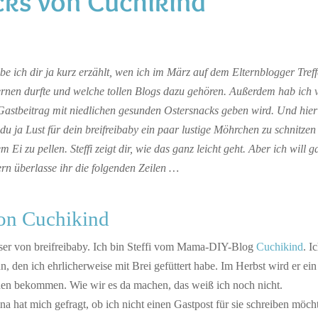
ks von Cuchikind
e ich dir ja kurz erzählt, wen ich im März auf dem Elternblogger Treff
ernen durfte und welche tollen Blogs dazu gehören. Außerdem hab ich 
Gastbeitrag mit niedlichen gesunden Ostersnacks geben wird. Und hier i
t du ja Lust für dein breifreibaby ein paar lustige Möhrchen zu schnitzen
 Ei zu pellen. Steffi zeigt dir, wie das ganz leicht geht. Aber ich will 
rn überlasse ihr die folgenden Zeilen …
von Cuchikind
eser von breifreibaby. Ich bin Steffi vom Mama-DIY-Blog
Cuchikind
. I
n, den ich ehrlicherweise mit Brei gefüttert habe. Im Herbst wird er ein
en bekommen. Wie wir es da machen, das weiß ich noch nicht.
na hat mich gefragt, ob ich nicht einen Gastpost für sie schreiben möch