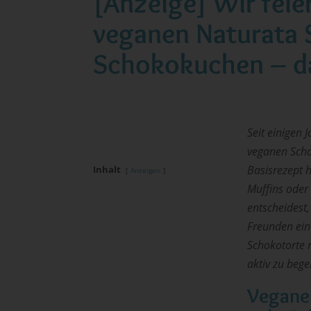
[Anzeige] Wir fei
veganen Naturata 
Schokokuchen – da
Seit einigen 
veganen Scho
Basisrezept 
Inhalt
Anzeigen
Muffins oder 
entscheidest
Freunden eine
Schokotorte 
aktiv zu bege
Veganer