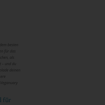
t dem besten
en für das
chen, als
ht – und du
kolade deinen
sere
 Veganuary
 für