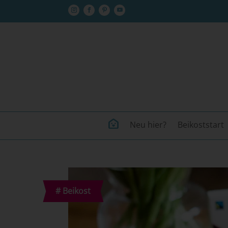
Neu hier?
Beikoststart
#
Beikost