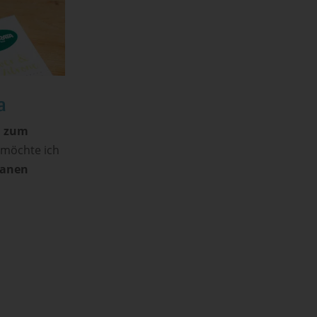
a
n zum
 möchte ich
ganen