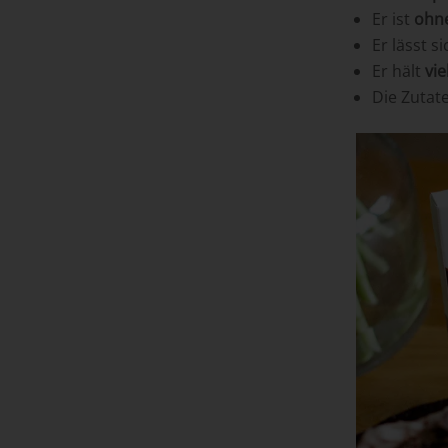
Er ist
ohn
Er lässt s
Er hält
vie
Die Zutat