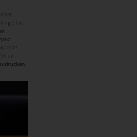
ernet
lange, bis
en
 ganz
hr
, denn
 keine
szudrucken
,