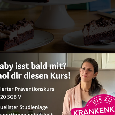
Zum Rezept
Rezept drucken
nfachem Schokokuchen mach eine opu