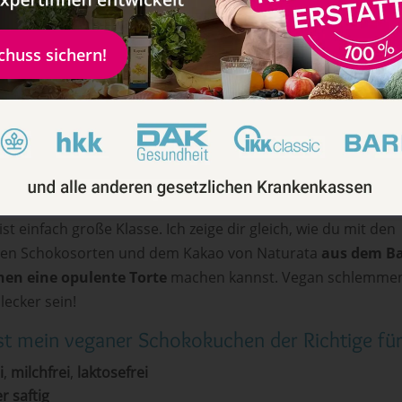
torte
 eingangs schon erwähnt – der Januar steht bei uns im Zeic
schuss sichern!
. Dieser Monat
wird komplett vegan
– nicht nur bei uns, s
nternet und in den Medien. Was gibt es besseres als einen f
, um zu überdenken, ob wir überhaupt noch tierische Produ
n müssen.
uns mit dem
Bio-Hersteller
Naturata
zusammen getan – den
ses Sortiment an veganen Produkten
. Besonders die veg
st einfach große Klasse. Ich zeige dir gleich, wie du mit den
nen Schokosorten und dem Kakao von Naturata
aus dem Ba
en eine opulente Torte
machen kannst. Vegan schlemmen
lecker sein!
st mein veganer Schokokuchen der Richtige für
i
,
milchfrei
,
laktosefrei
r saftig