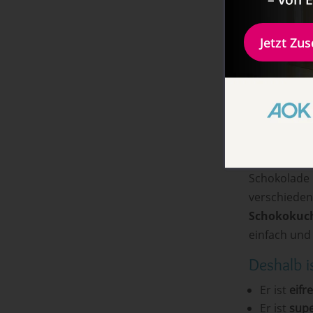
Schoko
Ich habe es
Jetzt Zu
Veganuary
überall im I
Jahresstart
konsumiere
Wir haben 
ein
grandio
Schokolade i
verschiede
Schokokuch
einfach und 
Deshalb i
Er ist
eifre
Er ist
supe