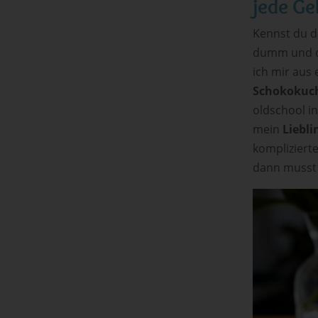
jede Ge
Kennst du d
dumm und dä
ich mir aus
Schokokuc
oldschool i
mein
Liebli
komplizierte
dann musst 