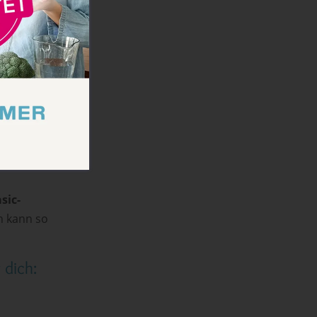
hen des
ondern
rischen
kte
n die haben
ane
sic-
 kann so
 dich: