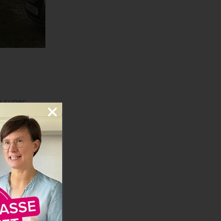
n super
he, aber das
ssenstisch
Seezugang
–
len kann. Es
.
atz
ein extra
 komplett