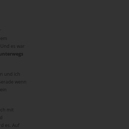
r
inem
 Und es war
 unterwegs
n und ich
Gerade wenn
 ein
uch mit
nd
d es. Auf