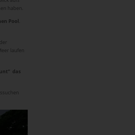
men haben.
nen Pool
.
nder
Meer laufen
äunt“ das
aussuchen