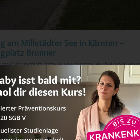
 am Millstädter See in Kärnten –
gplatz Brunner
erste Campingplatz hatte es uns angetan. Wir bekamen eine
am Rand und mit Blick auf den See. Zwar aus der vierten Rei
e keinen Abbruch getan. Wir konnten von unserem Abende
ser schauen.
Der Campingplatz hat auch einen eigenen 
 große Wiese, auf der man auch liegen und mit Kindern spie
llen großem Spielplatz und die Wege waren nicht all zu weit
am
Millstädter See und inbesondere an diesem
Campingpl
eistert hat waren sanitären Anlagen für Kinder
. Es gab 
ad für Kinder mit niedrigen Waschbecken – so dass sie sich