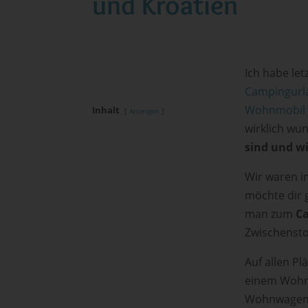
und Kroatien
Ich habe le
Campingurl
Wohnmobil 
Inhalt
Anzeigen
wirklich wu
sind und wi
Wir waren i
möchte dir 
man zum
Ca
Zwischensto
Auf allen Pl
einem Wohnw
Wohnwagen s