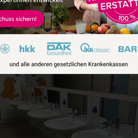
g Zähneputzen und waschen konnten. Auch gab es Dusche
von vorne helfen konnte und ebenso zwei große Waschtische
schuss sichern!
ner Babybadewanne. Natürlich waren auch Waschmaschinen
pervan von Etrusco hatten wir einen direkten Strom und
luss – also direkt neben dem Stellplatz gab es auch frische