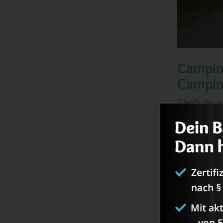
Camping
Campin
Gleich der 
Platz, ganz 
hat dem Aug
auf das Was
eine schöne
gab einen to
Was mich 
Brunner
beg
beheiztes B