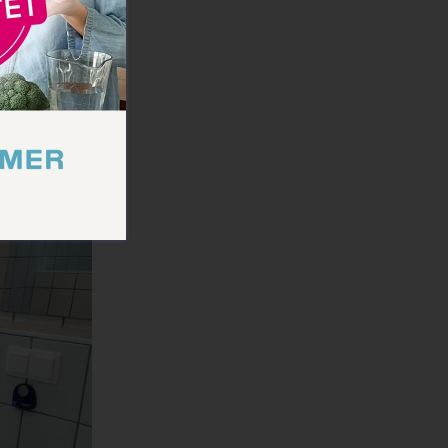
n, wo man
 mit
 vorhanden.
s Wasser.