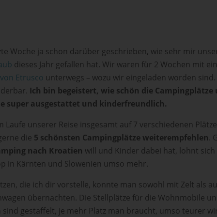
tzte Woche ja schon darüber geschrieben, wie sehr mir unse
aub
dieses Jahr gefallen hat. Wir waren für 2 Wochen mit e
von Etrusco
unterwegs – wozu wir eingeladen worden sind.
nderbar.
Ich bin begeistert, wie schön die Campingplätze
e super ausgestattet und kinderfreundlich.
m Laufe unserer Reise insgesamt auf 7 verschiedenen Plätze
gerne die
5 schönsten Campingplätze weiterempfehlen
. 
mping nach Kroatien
will und Kinder dabei hat, lohnt sich
p in Kärnten und Slowenien umso mehr.
ätzen, die ich dir vorstelle, konnte man sowohl mit Zelt als a
agen übernachten. Die Stellplätze für die Wohnmobile u
ind gestaffelt, je mehr Platz man braucht, umso teurer wir