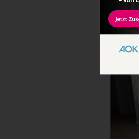
eigenständi
als Eltern 
Jetzt Zu
eingelasse
Mit dem Cam
Wasseransch