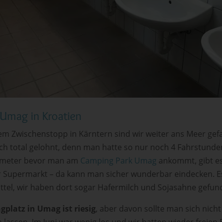
Umag in Kroatien
m Zwischenstopp in Kärntern sind wir weiter ans Meer gef
ch total gelohnt, denn man hatte so nur noch 4 Fahrstunden
lometer bevor man am
Camping Park Umag
ankommt, gibt es
 Supermarkt – da kann man sicher wunderbar eindecken. Es 
ttel, wir haben dort sogar Hafermilch und Sojasahne gefun
platz in Umag ist riesig
, aber davon sollte man sich nicht
lassen. Im Juni war wenig los und wir hatten wieder freien B