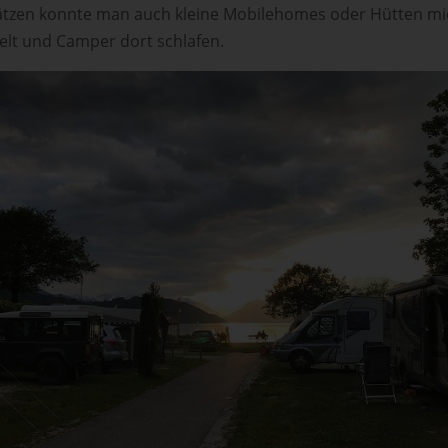
Plätzen konnte man auch kleine Mobilehomes oder Hütten mi
elt und Camper dort schlafen.