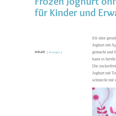
Frozen Joghurt oh
für Kinder und Er
Ich sitze gera
Joghurt mit A
Inhalt
gemacht und fü
Anzeigen
kann es herrli
Die zuckerfrei
Joghurt mit To
schmeckt mir 