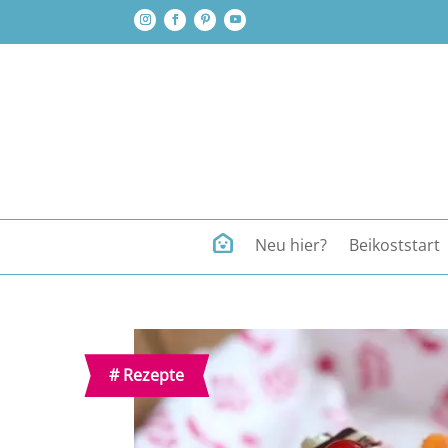
Neu hier?
Beikoststart
#
Rezepte