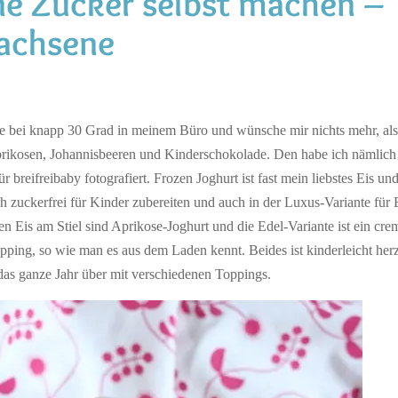
ne Zucker selbst machen –
wachsene
de bei knapp 30 Grad in meinem Büro und wünsche mir nichts mehr, als
prikosen, Johannisbeeren und Kinderschokolade. Den habe ich nämli
r breifreibaby fotografiert. Frozen Joghurt ist fast mein liebstes Eis un
ch zuckerfrei für Kinder zubereiten und auch in der Luxus-Variante für
en Eis am Stiel sind Aprikose-Joghurt und die Edel-Variante ist ein cre
pping, so wie man es aus dem Laden kennt. Beides ist kinderleicht her
das ganze Jahr über mit verschiedenen Toppings.