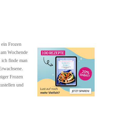
 ein Frozen
ch am Wochende
d ich finde man
 Erwachsene.
miger Frozen
zustellen und