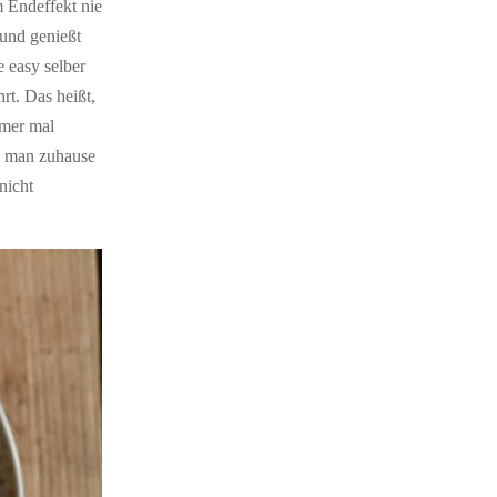
m Endeffekt nie
 und genießt
 easy selber
rt. Das heißt,
mmer mal
s man zuhause
nicht