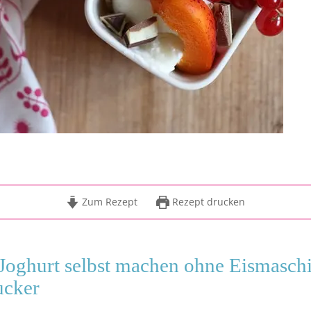
Zum Rezept
Rezept drucken
Joghurt selbst machen ohne Eismasch
ucker