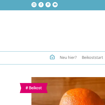
Neu hier?
Beikoststart
#
Beikost