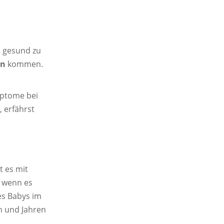
m gesund zu
en
kommen.
mptome bei
, erfährst
t es mit
n wenn es
es Babys im
n und Jahren