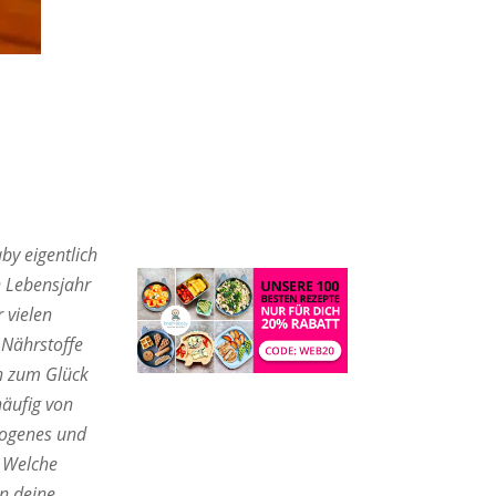
by eigentlich
n Lebensjahr
 vielen
 Nährstoffe
ch zum Glück
häufig von
wogenes und
. Welche
in deine