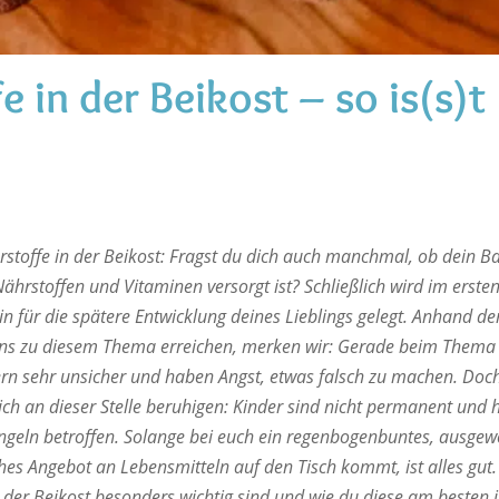
e in der Beikost – so is(s)t
rstoffe in der Beikost: Fragst du dich auch manchmal, ob dein Ba
ährstoffen und Vitaminen versorgt ist? Schließlich wird im erste
n für die spätere Entwicklung deines Lieblings gelegt. Anhand der
uns zu diesem Thema erreichen, merken wir: Gerade beim Thema
ltern sehr unsicher und haben Angst, etwas falsch zu machen. Do
ch an dieser Stelle beruhigen: Kinder sind nicht permanent und 
geln betroffen. Solange bei euch ein regenbogenbuntes, ausge
hes Angebot an Lebensmitteln auf den Tisch kommt, ist alles gut
 der Beikost besonders wichtig sind und wie du diese am besten 