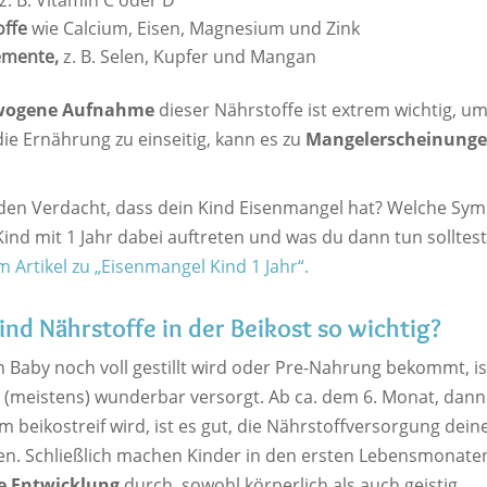
z. B. Vitamin C oder D
offe
wie Calcium, Eisen, Magnesium und Zink
emente,
z. B. Selen, Kupfer und Mangan
wogene Aufnahme
dieser Nährstoffe ist extrem wichtig, u
 die Ernährung zu einseitig, kann es zu
Mangelerscheinung
den Verdacht, dass dein Kind Eisenmangel hat? Welche Sy
ind mit 1 Jahr dabei auftreten und was du dann tun solltest
m Artikel zu „Eisenmangel Kind 1 Jahr“.
nd Nährstoffe in der Beikost so wichtig?
 Baby noch voll gestillt wird oder Pre-Nahrung bekommt, is
 (meistens) wunderbar versorgt. Ab ca. dem 6. Monat, dan
 beikostreif wird, ist es gut, die Nährstoffversorgung dein
ben. Schließlich machen Kinder in den ersten Lebensmonate
e Entwicklung
durch, sowohl körperlich als auch geistig.