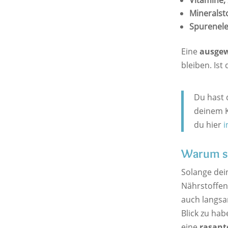
Vitamine,
Mineralst
Spurenel
Eine
ausge
bleiben. Ist
Du hast 
deinem K
du hier
i
Warum si
Solange dein
Nährstoffen
auch langsam
Blick zu ha
eine
rasant