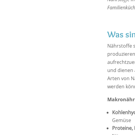
Familienküche
Was sin
Nährstoffe 
produzieren
aufrechtzue
und dienen 
Arten von N
werden kön
Makronährs
Kohlenhyd
Gemüse
Proteine,