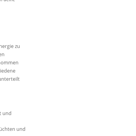
nergie zu
en
genommen
hiedene
nterteilt
t und
rüchten und