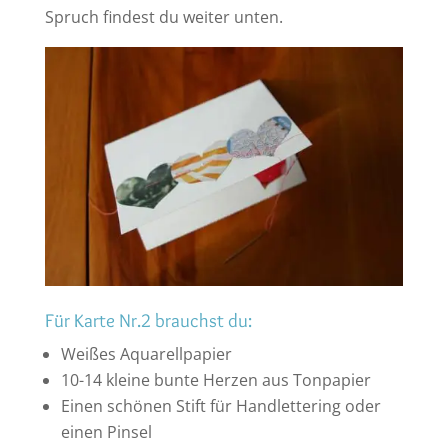
Spruch findest du weiter unten.
Für Karte Nr.2 brauchst du:
Weißes Aquarellpapier
10-14 kleine bunte Herzen aus Tonpapier
Einen schönen Stift für Handlettering oder
einen Pinsel