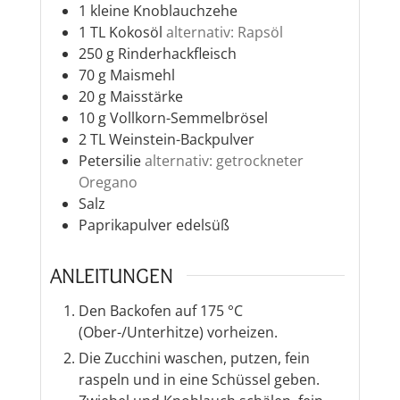
1
kleine
Knoblauchzehe
1
TL
Kokosöl
alternativ: Rapsöl
250
g
Rinderhackfleisch
70
g
Maismehl
20
g
Maisstärke
10
g
Vollkorn-Semmelbrösel
2
TL
Weinstein-Backpulver
Petersilie
alternativ: getrockneter
Oregano
Salz
Paprikapulver edelsüß
ANLEITUNGEN
Den Backofen auf 175 °C
(Ober-/Unterhitze) vorheizen.
Die Zucchini waschen, putzen, fein
raspeln und in eine Schüssel geben.