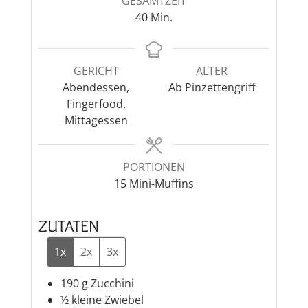
GESAMTZEIT
Minuten
40
Min.
GERICHT
ALTER
Abendessen,
Ab Pinzettengriff
Fingerfood,
Mittagessen
PORTIONEN
15
Mini-Muffins
ZUTATEN
1x
2x
3x
190
g
Zucchini
½
kleine
Zwiebel