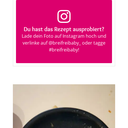
Du hast das Rezept ausprobiert?
Lade dein Foto auf Instagram hoch und
verlinke auf
@breifreibaby_
oder tagge
#breifreibaby
!