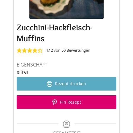
Zucchini-Hackfleisch-
Muffins
4.12
von
50
Bewertungen
EIGENSCHAFT
eifrei
Rezept drucken
Pin Rezept