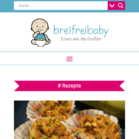
#
Rezepte