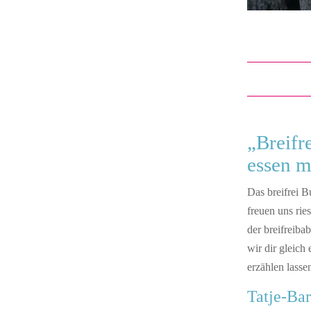
„Breifr
essen m
Das breifrei 
freuen uns rie
der breifreib
wir dir gleich
erzählen lasse
Tatje-Bar