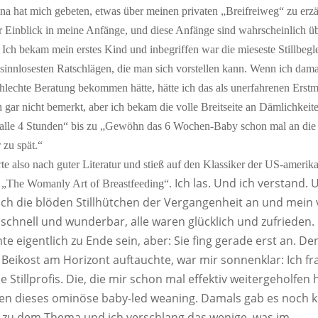
na hat mich gebeten, etwas über meinen privaten „Breifreiweg“ zu erzä
er Einblick in meine Anfänge, und diese Anfänge sind wahrscheinlich ü
 Ich bekam mein erstes Kind und inbegriffen war die mieseste Stillbegl
 sinnlosesten Ratschlägen, die man sich vorstellen kann. Wenn ich dama
hlechte Beratung bekommen hätte, hätte ich das als unerfahrenen Erstm
 gar nicht bemerkt, aber ich bekam die volle Breitseite an Dämlichkeit
r alle 4 Stunden“ bis zu „Gewöhn das 6 Wochen-Baby schon mal an die 
 zu spät.“
rte also nach guter Literatur und stieß auf den Klassiker der US-amerik
Ich las. Und ich verstand. 
„The Womanly Art of Breastfeeding“.
ch die blöden Stillhütchen der Vergangenheit an und mein vo
schnell und wunderbar, alle waren glücklich und zufrieden.
te eigentlich zu Ende sein, aber: Sie fing gerade erst an. De
Beikost am Horizont auftauchte, war mir sonnenklar: Ich fr
e Stillprofis. Die, die mir schon mal effektiv weitergeholfen
en dieses ominöse baby-led weaning. Damals gab es noch ke
 zu dem Thema und ich verschlang das wenige, was im