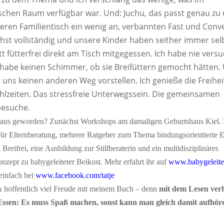
schen Raum verfügbar war. Und: Juchu, das passt genau zu 
eren Familientisch ein wenig an, verbannten Fast und Conv
hst vollständig und unsere Kinder haben seither immer sel
 fütterfrei direkt am Tisch mitgegessen. Ich habe nie versuc
 habe keinen Schimmer, ob sie Breifüttern gemocht hätten.
 uns keinen anderen Weg vorstellen. Ich genieße die Freihei
hlzeiten. Das stressfreie Unterwegssein. Die gemeinsamen
besuche.
raus geworden? Zunächst Workshops am damaligen Geburtshaus Kiel.
für Elternberatung, mehrere Ratgeber zum Thema bindungsorientierte El
 Breifrei, eine Ausbildung zur Stillberaterin und ein multidisziplinäres
nzept zu babygeleiteter Beikost. Mehr erfahrt ihr auf
www.babygeleitet
 einfach bei
www.facebook.com/tatje
 hoffentlich viel Freude mit meinem Buch – denn
mit dem Lesen verhä
Essen: Es muss Spaß machen, sonst kann man gleich damit aufhör