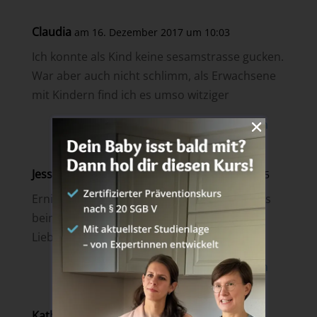
Claudia
am 16. Dezember 2017 um 10:03
Ich konnte als Kind keine sesamstrasse gucken.
War aber auch nicht schlimm, als Erwachsene
mit Kindern find ich es umso witziger
Antworten
Jessica Schulze
am 16. Dezember 2017 um 10:15
Ernie und das Krümelmonster waren damals
beim Sesamstraße schauen meine
Lieblingsfiguren 🙂
Antworten
Katharina H.
am 16. Dezember 2017 um 10:19