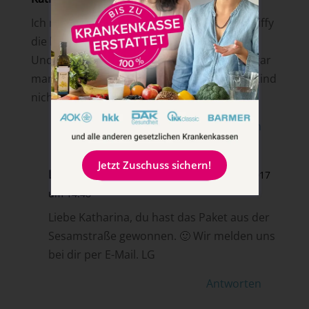
Ich mochte auch am liebsten Samson und Tiffy
die haben immer so schön erzählt.
Und wenn Graf Zahl kam, dann habe ich sogar
manchmal weg geschaltet, das war mir als Kind
nicht immer geheuer 😉
Antworten
Jetzt Zuschuss sichern!
Lena von breifreibaby
am 19. Dezember 2017
um 14:48
Liebe Katharina, du hast das Paket aus der
Sesamstraße gewonnen. 🙂 Wir melden uns
bei dir per E-Mail. LG
Antworten