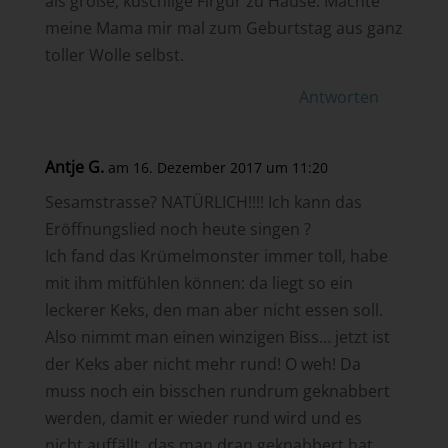
als große, kuschlige Firgur zu Hause. Machte
meine Mama mir mal zum Geburtstag aus ganz
toller Wolle selbst.
Antworten
Antje G.
am 16. Dezember 2017 um 11:20
Sesamstrasse? NATÜRLICH!!!! Ich kann das
Eröffnungslied noch heute singen ?
Ich fand das Krümelmonster immer toll, habe
mit ihm mitfühlen können: da liegt so ein
leckerer Keks, den man aber nicht essen soll.
Also nimmt man einen winzigen Biss… jetzt ist
der Keks aber nicht mehr rund! O weh! Da
muss noch ein bisschen rundrum geknabbert
werden, damit er wieder rund wird und es
nicht auffällt, das man dran geknabbert hat….