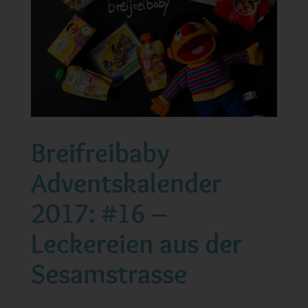
Breifreibaby
Adventskalender
2017: #16 –
Leckereien aus der
Sesamstrasse