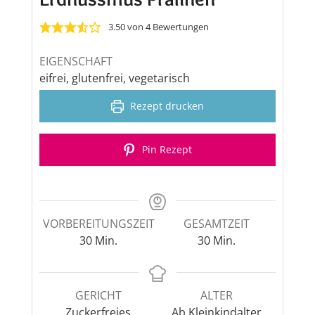
3.50
von
4
Bewertungen
EIGENSCHAFT
eifrei, glutenfrei, vegetarisch
Rezept drucken
Pin Rezept
VORBEREITUNGSZEIT
GESAMTZEIT
Minuten
Minuten
30
Min.
30
Min.
GERICHT
ALTER
Zuckerfreies
Ab Kleinkindalter