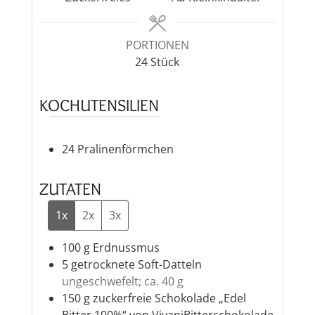
PORTIONEN
24
Stück
KOCHUTENSILIEN
24 Pralinenförmchen
ZUTATEN
1x
2x
3x
100
g
Erdnussmus
5
getrocknete Soft-Datteln
ungeschwefelt; ca. 40 g
150
g
zuckerfreie Schokolade „Edel