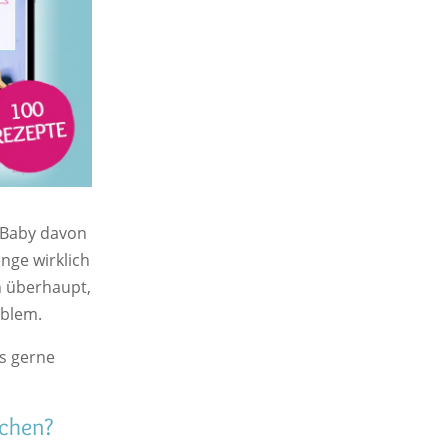
s Baby davon
nge wirklich
nn überhaupt,
oblem.
es gerne
achen?