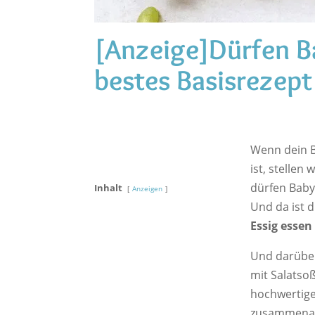
[Anzeige]Dürfen B
bestes Basisrezept
Wenn dein 
ist, stellen
dürfen Babys
Inhalt
Anzeigen
Und da ist 
Essig essen
Und darüber 
mit Salatsoß
hochwertig
zusammenar