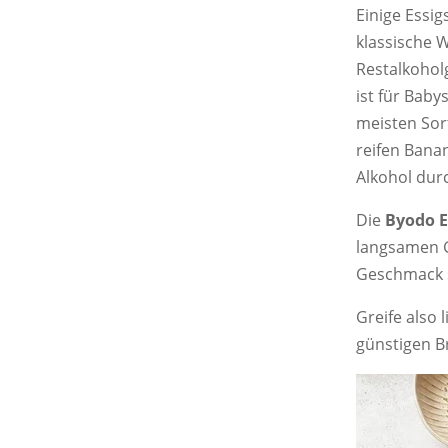
Einige Essi
klassische 
Restalkoholg
ist für Baby
meisten Sor
reifen Banan
Alkohol dur
Die
Byodo E
langsamen G
Geschmack s
Greife also 
günstigen B