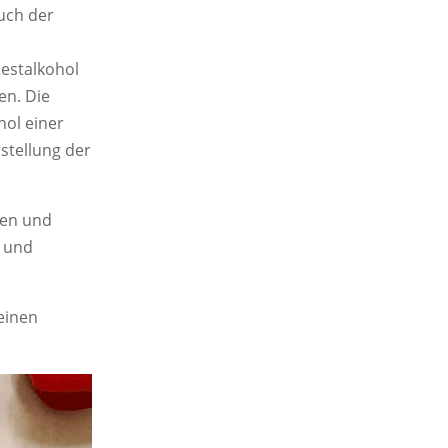
uch der
Restalkohol
en. Die
hol einer
rstellung der
hen und
t und
 einen