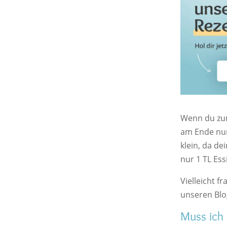
Wenn du zum
am Ende nur
klein, da de
nur 1 TL Es
Vielleicht f
unseren Blo
Muss ich 