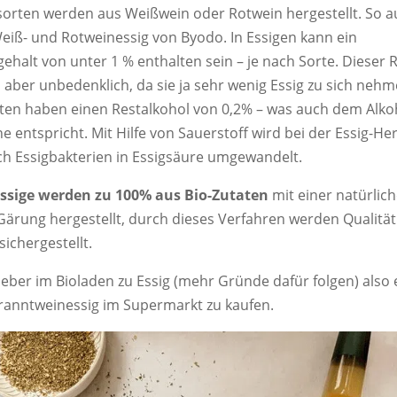
gsorten werden aus Weißwein oder Rotwein hergestellt. So a
Weiß- und Rotweinessig von Byodo. In Essigen kann ein
ehalt von unter 1 % enthalten sein – je nach Sorte. Dieser 
s aber unbedenklich, da sie ja sehr wenig Essig zu sich nehm
ten haben einen Restalkohol von 0,2% – was auch dem Alko
e entspricht. Mit Hilfe von Sauerstoff wird bei der Essig-He
ch Essigbakterien in Essigsäure umgewandelt.
ssige werden zu 100% aus Bio-Zutaten
mit einer natürlic
ärung hergestellt, durch dieses Verfahren werden Qualitä
ichergestellt.
lieber im Bioladen zu Essig (mehr Gründe dafür folgen) also
ranntweinessig im Supermarkt zu kaufen.