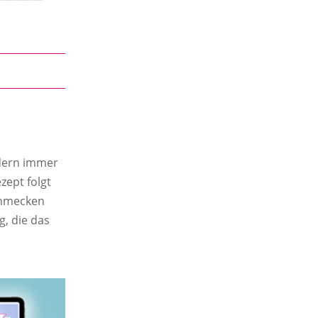
ndern immer
zept folgt
chmecken
, die das