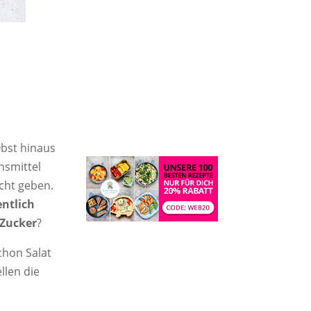
bst hinaus
ensmittel
icht geben.
entlich
 Zucker
?
chon Salat
llen die