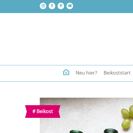
Neu hier?
Beikoststart
#
Beikost