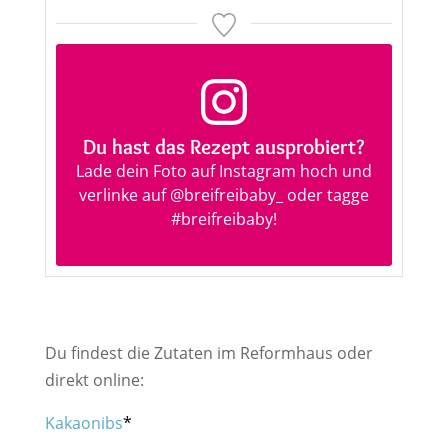
Du hast das Rezept ausprobiert?
Lade dein Foto auf Instagram hoch und
verlinke auf
@breifreibaby_
oder tagge
#breifreibaby
!
Du findest die Zutaten im Reformhaus oder
direkt online:
Kakaonibs
*