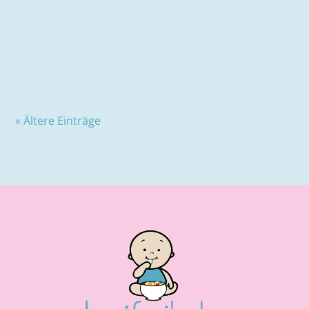
Es muss nicht immer eine Glutenunverträglichkeit
vorliegen, um sich glutenfrei zu ernähren. Viele Leute
achten heutzutage auf eine glutenfreie...
« Ältere Einträge