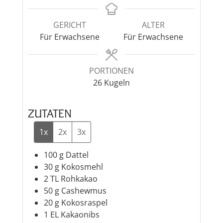
GERICHT
ALTER
Für Erwachsene
Für Erwachsene
PORTIONEN
26
Kugeln
ZUTATEN
1x
2x
3x
100
g
Dattel
30
g
Kokosmehl
2
TL
Rohkakao
50
g
Cashewmus
20
g
Kokosraspel
1
EL
Kakaonibs