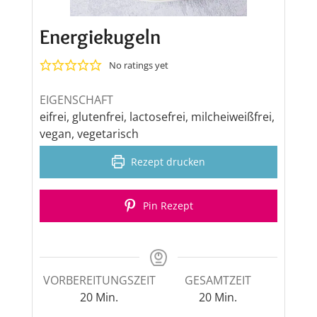
Energiekugeln
No ratings yet
EIGENSCHAFT
eifrei, glutenfrei, lactosefrei, milcheiweißfrei,
vegan, vegetarisch
Rezept drucken
Pin Rezept
VORBEREITUNGSZEIT
GESAMTZEIT
Minuten
Minuten
20
Min.
20
Min.