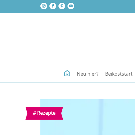
Neu hier?
Beikoststart
#
Rezepte