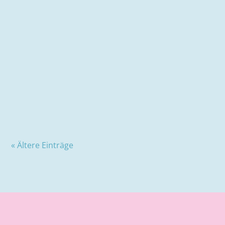
In unserem letzten Blogbeitrag haben wir dich
ausführlich über das Thema Hochstühle aufgeklärt.
Wann Babys im Hochstuhl sitzen dürfen, ob die
Füße...
« Ältere Einträge