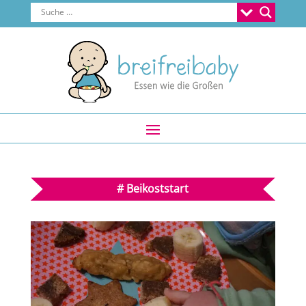
#
Beikoststart