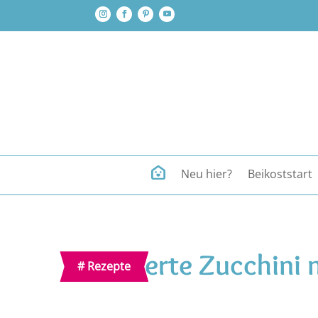
Neu hier?
Beikoststart
Panierte Zucchini 
#
Rezepte