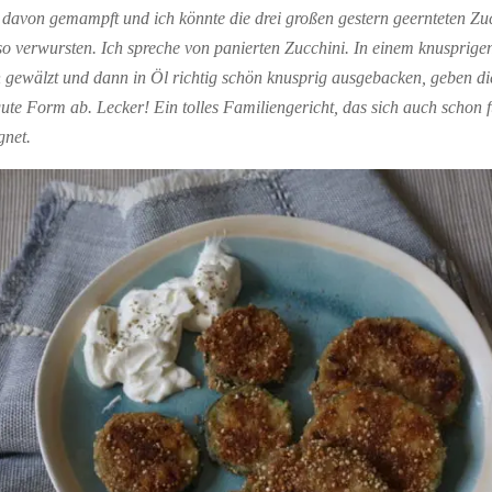
l davon gemampft und ich könnte die drei großen gestern geernteten Zuc
o verwursten. Ich spreche von panierten Zucchini. In einem knusprige
 gewälzt und dann in Öl richtig schön knusprig ausgebacken, geben di
gute Form ab. Lecker! Ein tolles Familiengericht, das sich auch schon f
gnet.