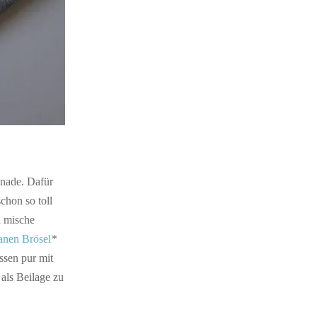
nnade. Dafür
chon so toll
h mische
anen Brösel
*
ssen pur mit
als Beilage zu