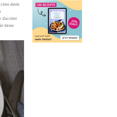
chini direkt
n
e Zucchini
ür kleine