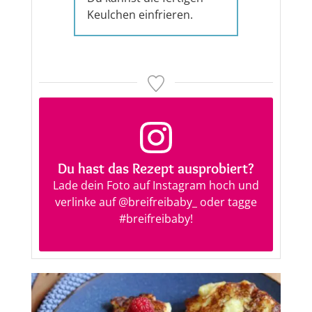
Keulchen einfrieren.
Du hast das Rezept ausprobiert?
Lade dein Foto auf Instagram hoch und
verlinke auf
@breifreibaby_
oder tagge
#breifreibaby
!