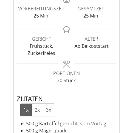
VORBEREITUNGSZEIT
GESAMTZEIT
Minuten
Minuten
25
Min.
25
Min.
GERICHT
ALTER
Frühstück,
Ab Beikoststart
Zuckerfreies
PORTIONEN
20
Stück
ZUTATEN
1x
2x
3x
500
g
Kartoffel
gekocht, vom Vortag
500
g
Magerquark