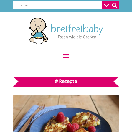
#
Rezepte