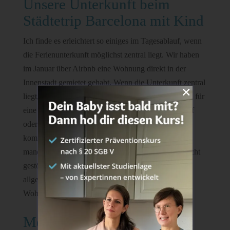
Unsere Unterkunft beim
Städtetrip Barcelona mit Kind
Ich finde es erleichtert so einiges im Tagesablauf, wenn
die Ferienunterkunft möglichst zentral liegt. Wir haben
im Januar über Airbnb eine Wohnung direkt in der
Innenstadt gemietet gehabt. Wenn die Unterkunft zentral
liegt, dann ist es gar kein Problem auch tagsüber mal für
eine kurze Pause, das Mittagessen, den Mittagsschlaf
oder auch einen Windelwechsel wieder zurück zu
kommen. Der einzige Nachteil könnte sein, dass es
manch einem zu laut und trubelig ist. Uns hat das nicht
gestört, wobei ich sagen muss, dass es in Barcelona
allgemein lauter und umtriebig ist, als in unserer
Wohngegend, die ziemlich ab vom Schuss ist.
Meine Tipps für einen