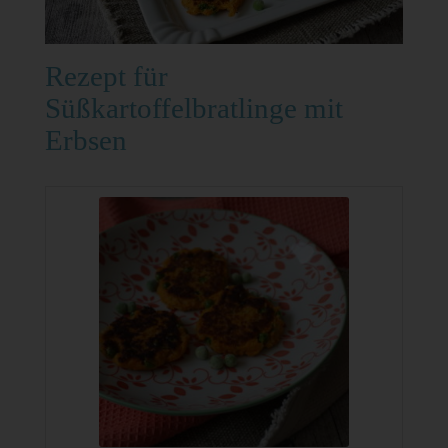
Rezept für
Süßkartoffelbratlinge mit
Erbsen