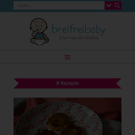
#
Rezepte