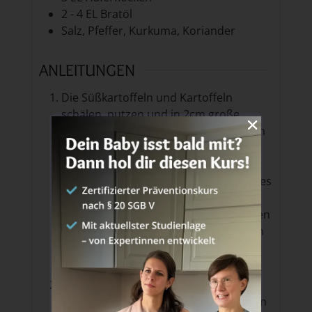
2 - 4
EL
Bratöl
Salz, Pfeffer, Kurkuma, Koriander
ANLEITUNGEN
Die Süßkartoffeln und Kartoffeln
schälen, putzen und in 2cm große
Würfel schneiden und in einem kleinen
Topf mit Wasser weich kochen lassen.
Das dauert etwa 20 Minuten. Mit der
Gabel kannst du vorsichtig testen, ob es
schon soweit ist. Danach in ein Sieb
schütten und sehr gut abtropfen lassen
bevor du sie in einer Schüssel mit dem
Kartoffelstampfer oder einer Gabel zu
Brei zerdrückst.
In der Zwischenzeit kannst du die TK-
Erbsen in einen Messbecher o.ä. geben