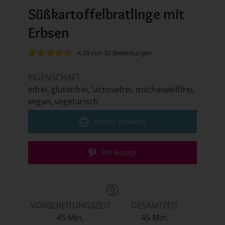
Süßkartoffelbratlinge mit
Erbsen
4.35
von
32
Bewertungen
EIGENSCHAFT
eifrei, glutenfrei, lactosefrei, milcheiweißfrei,
vegan, vegetarisch
Rezept drucken
Pin Rezept
VORBEREITUNGSZEIT
GESAMTZEIT
Minuten
Minuten
45
Min.
45
Min.