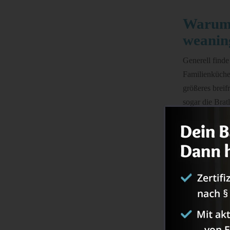
Warum e
weanin
Generell finde
Familienküche 
größeres breif
sogar die Brat
Grundteig zube
Baby Bratlinge
abzuwandeln. E
nur diverse R
Gläschen, die 
Weitere Gründe
aufzählen.