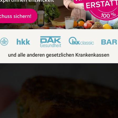
n Bratlinge vorbereiten?
schuss sichern!
sen sich Bratlinge und Puffer super auch schon am Vorabend vorbereit
mal schnell gehen muss, müssen sie nur noch kurz in der Pfanne oder 
rden. Außerdem schmecken Bratlinge meistens auch kalt lecker, sowie
atlinge mit Erbsen.