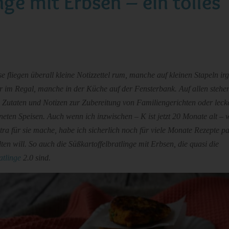
nge mit Erbsen – ein tolles
e fliegen überall kleine Notizzettel rum, manche auf kleinen Stapeln i
r im Regal, manche in der Küche auf der Fensterbank. Auf allen stehe
 Zutaten und Notizen zur Zubereitung von Familiengerichten oder lecke
eten Speisen. Auch wenn ich inzwischen – K ist jetzt 20 Monate alt – 
xtra für sie mache, habe ich sicherlich noch für viele Monate Rezepte par
lten will. So auch die Süßkartoffelbratlinge mit Erbsen, die quasi die
atlinge
2.0 sind.