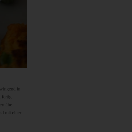
zwingend in
fertig
pernähe
nd mit einer