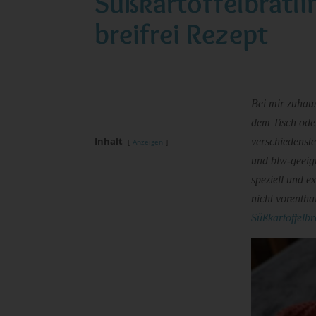
Süßkartoffelbratli
breifrei Rezept
Bei mir zuhaus
dem Tisch ode
Inhalt
verschiedenste
Anzeigen
und blw-geeign
speziell und e
nicht vorentha
Süßkartoffelbr