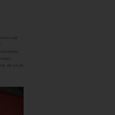
rgendwo auf
n
ren breifrei
weniger
at, die ich dir