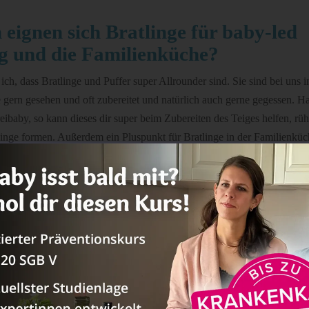
ignen sich Bratlinge für baby-led
g und die Familienküche?
 ich, dass Bratlinge und Puffer super Allrounder sind. Sie sind bei uns i
gern gesehen und oft zubereitet und natürlich auch gerne gegessen. Ha
reibaby, so kann dieses dir super beim Zubereiten des Teiges helfen, rüh
linge formen. Außerdem ein Pluspunkt für Bratlinge in der Familienküche
reitet wird und dann unterschiedlich gewürzt werden kann, so kannst d
 zubereiten und anschließend würzen, um sie für euch mit etwas mehr 
in weiterer Punkt für Bratlinge ist, dass man darin super Reste verwer
este aus dem Kühlschrank sondern z.B. auch (Reste) von eingefrorenem
übrig sind oder nie gewollt wurden.
, warum ich so begeistert von den runden Leckerbissen bin möchte ich