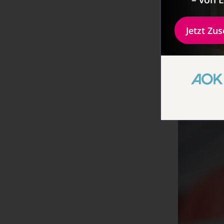
Kann ma
Jetzt Zu
Zum einen las
nächsten Tag 
aufgewärmt we
Süßkartoffelbr