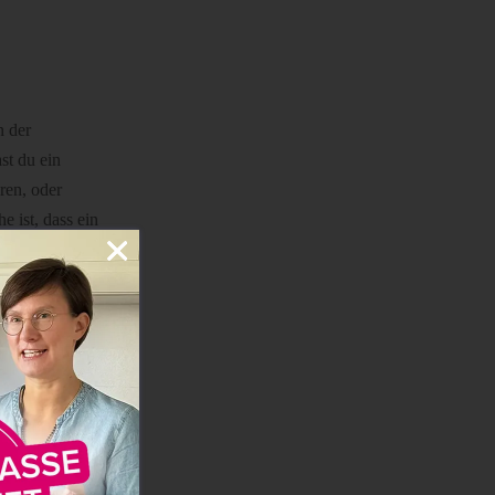
n der
st du ein
ren, oder
 ist, dass ein
u erst für dein
Pfiff
ten kann, nicht
 Brei oder
 dir