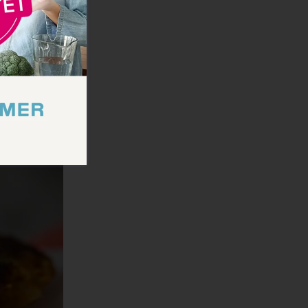
en, wenn es am
Mikrowelle
 auch die