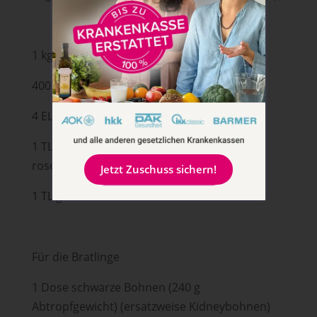
1 kg festkochende Kartoffeln
400 g Rote Bete
4 EL Olivenöl
1 TL edelsüßes Paprika (ersatzweise
rosenscharfes)
Jetzt Zuschuss sichern!
1 TL getrockneter Rosmarin
Für die Bratlinge
1 Dose schwarze Bohnen (240 g
Abtropfgewicht) (ersatzweise Kidneybohnen)