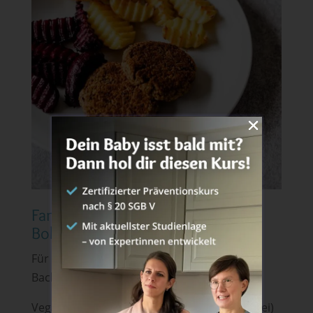
Familienrezept Baby –
Bohnenbratlinge mit Ofengemüse
Für 4 Portionen – Zubereitungszeit: 40 Min.,
Backzeit: 25 – 30 Min.
Vegan, laktosefrei, milcheiweißfrei, (glutenfrei)