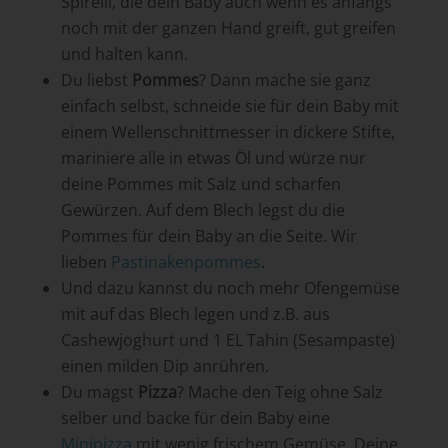
Spirelli, die dein Baby auch wenn es anfangs
noch mit der ganzen Hand greift, gut greifen
und halten kann.
Du liebst
Pommes
? Dann mache sie ganz
einfach selbst, schneide sie für dein Baby mit
einem Wellenschnittmesser in dickere Stifte,
mariniere alle in etwas Öl und würze nur
deine Pommes mit Salz und scharfen
Gewürzen. Auf dem Blech legst du die
Pommes für dein Baby an die Seite. Wir
lieben
Pastinakenpommes
.
Und dazu kannst du noch mehr Ofengemüse
mit auf das Blech legen und z.B. aus
Cashewjoghurt und 1 EL Tahin (Sesampaste)
einen milden Dip anrühren.
Du magst
Pizza
? Mache den Teig ohne Salz
selber und backe für dein Baby eine
Minipizza
mit wenig frischem Gemüse. Deine