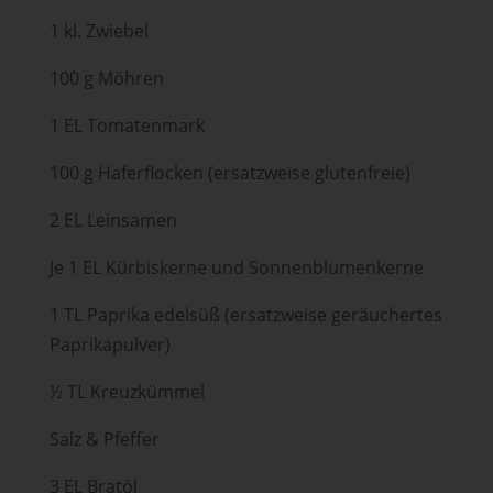
1 kl. Zwiebel
100 g Möhren
1 EL Tomatenmark
100 g Haferflocken (ersatzweise glutenfreie)
2 EL Leinsamen
Je 1 EL Kürbiskerne und Sonnenblumenkerne
1 TL Paprika edelsüß (ersatzweise geräuchertes
Paprikapulver)
½ TL Kreuzkümmel
Salz & Pfeffer
3 EL Bratöl