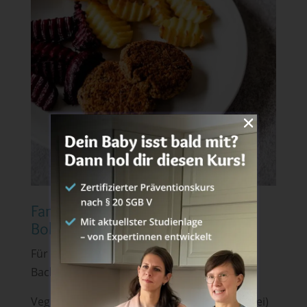
Familienrezept Baby –
Bohnenbratlinge mit Ofengemüse
Für 4 Portionen – Zubereitungszeit: 40 Min.,
Backzeit: 25 – 30 Min.
Vegan, laktosefrei, milcheiweißfrei, (glutenfrei)