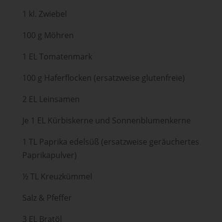
1 kl. Zwiebel
100 g Möhren
1 EL Tomatenmark
100 g Haferflocken (ersatzweise glutenfreie)
2 EL Leinsamen
Je 1 EL Kürbiskerne und Sonnenblumenkerne
1 TL Paprika edelsüß (ersatzweise geräuchertes
Paprikapulver)
½ TL Kreuzkümmel
Salz & Pfeffer
3 EL Bratöl