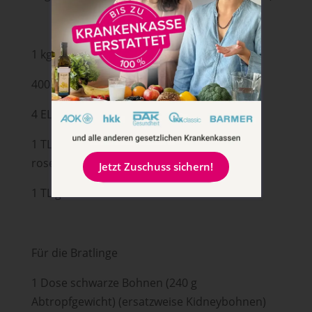
1 kg festkochende Kartoffeln
400 g Rote Bete
4 EL Olivenöl
1 TL edelsüßes Paprika (ersatzweise
rosenscharfes)
Jetzt Zuschuss sichern!
1 TL getrockneter Rosmarin
Für die Bratlinge
1 Dose schwarze Bohnen (240 g
Abtropfgewicht) (ersatzweise Kidneybohnen)