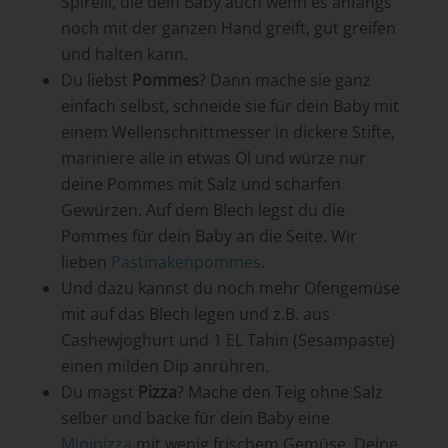
Spirelli, die dein Baby auch wenn es anfangs
noch mit der ganzen Hand greift, gut greifen
und halten kann.
Du liebst
Pommes
? Dann mache sie ganz
einfach selbst, schneide sie für dein Baby mit
einem Wellenschnittmesser in dickere Stifte,
mariniere alle in etwas Öl und würze nur
deine Pommes mit Salz und scharfen
Gewürzen. Auf dem Blech legst du die
Pommes für dein Baby an die Seite. Wir
lieben
Pastinakenpommes
.
Und dazu kannst du noch mehr Ofengemüse
mit auf das Blech legen und z.B. aus
Cashewjoghurt und 1 EL Tahin (Sesampaste)
einen milden Dip anrühren.
Du magst
Pizza
? Mache den Teig ohne Salz
selber und backe für dein Baby eine
Minipizza
mit wenig frischem Gemüse. Deine