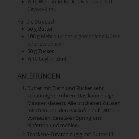
½
TL
Weinstein-Backpulver
oder ½ TL
Ceylon-Zimt
Für die Streusel
50
g
Butter
100
g
Mehl
alternativ: gemahlene Nüsse
oder Zwieback
50
g
Zucker
½
TL
Ceylon-Zimt
ANLEITUNGEN
Butter mit Eiern und Zucker sehr
schaumig verrühren. Das kann einige
Minuten dauern. Alle trockenen Zutaten
mischen und den Backofen auf 180 °C
vorheizen. Eine 24er Springform
einfetten und mehlen.
Trockene Zutaten zügig mit Butter-Ei-