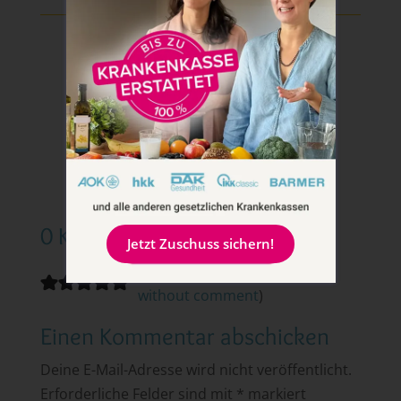
0 Kommentare
Jetzt Zuschuss sichern!
4.67 from 6 votes (
6 ratings
without comment
)
Einen Kommentar abschicken
Deine E-Mail-Adresse wird nicht veröffentlicht.
Erforderliche Felder sind mit
*
markiert