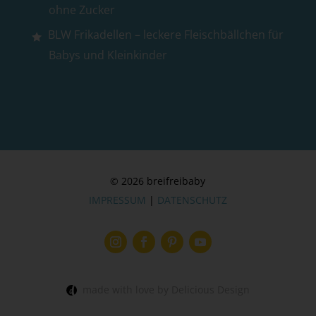
ohne Zucker
BLW Frikadellen – leckere Fleischbällchen für
Babys und Kleinkinder
© 2026 breifreibaby
IMPRESSUM
|
DATENSCHUTZ
made with love by Delicious Design