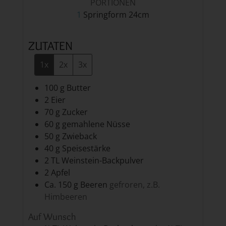
PORTIONEN
1
Springform 24cm
ZUTATEN
1x
2x
3x
100
g
Butter
2
Eier
70
g
Zucker
60
g
gemahlene Nüsse
50
g
Zwieback
40
g
Speisestärke
2
TL
Weinstein-Backpulver
2
Apfel
Ca. 150
g
Beeren
gefroren, z.B.
Himbeeren
Auf Wunsch