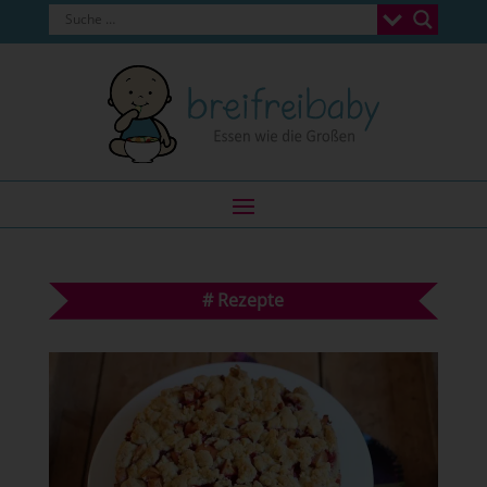
#
Rezepte