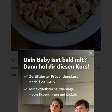
Wenn du Apfelkuchen genau so gerne magst wie wir,
dann probiere unbedingt auch unser
Apfel-Zupfbrot
aus,
das schmeckt himmlisch.
Teile diesen Beitrag