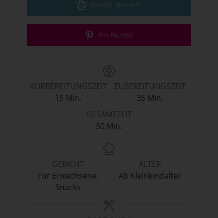
Rezept drucken
Pin Rezept
VORBEREITUNGSZEIT
ZUBEREITUNGSZEIT
Minuten
Minuten
15
Min.
35
Min.
GESAMTZEIT
Minuten
50
Min.
GERICHT
ALTER
Für Erwachsene,
Ab Kleinkindalter
Snacks