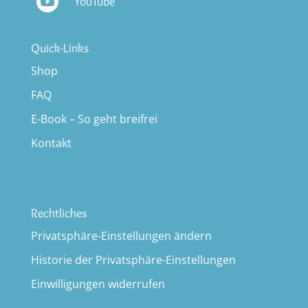
Social Media

Instagram

Facebook

Pinterest

YouTube
Quick-Links
Shop