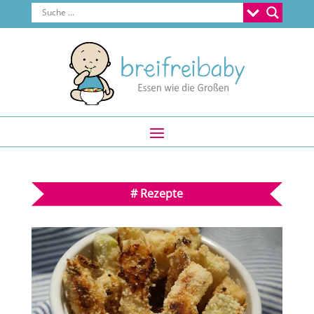
#
Rezepte