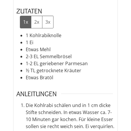
ZUTATEN
1x
2x
3x
1
Kohlrabiknolle
1
Ei
Etwas Mehl
2-3
EL Semmelbrösel
1-2
EL geriebener Parmesan
½
TL getrocknete Kräuter
Etwas Bratöl
ANLEITUNGEN
Die Kohlrabi schälen und in 1 cm dicke
Stifte schneiden. In etwas Wasser ca. 7-
10 Minuten gar kochen. Für kleine Esser
sollen sie recht weich sein. Ei verquirlen.