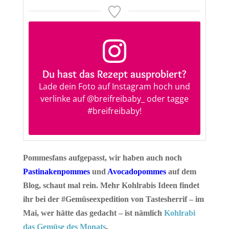
Du hast das Rezept ausprobiert?
Lade dein Foto auf Instagram hoch und
verlinke auf
@breifreibaby_
oder tagge
#breifreibaby
!
Pommesfans aufgepasst, wir haben auch noch
Pastinakenpommes
und
Avocadopommes
auf dem
Blog, schaut mal rein. Mehr Kohlrabis Ideen findet
ihr bei der #Gemüseexpedition von Tastesherrif – im
Mai, wer hätte das gedacht – ist nämlich
Kohlrabi
das Gemüse des Monats
.