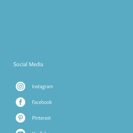
Familienalltag und die erste Zeit mit Baby
entspannt zu gestalten: Einfache und schnelle
Rezepte für Klein und Groß, die garantiert
gelingen. Entdecke jetzt unsere Kochbücher
und E-Books!
zum Shop