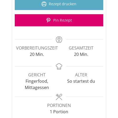
Rezept drucken
Pin Rezept
VORBEREITUNGSZEIT
GESAMTZEIT
Minuten
Minuten
20
Min.
20
Min.
GERICHT
ALTER
Fingerfood,
So startest du
Mittagessen
PORTIONEN
1
Portion