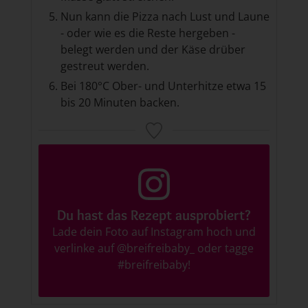
Nun kann die Pizza nach Lust und Laune
- oder wie es die Reste hergeben -
belegt werden und der Käse drüber
gestreut werden.
Bei 180°C Ober- und Unterhitze etwa 15
bis 20 Minuten backen.
Du hast das Rezept ausprobiert?
Lade dein Foto auf Instagram hoch und
verlinke auf
@breifreibaby_
oder tagge
#breifreibaby
!