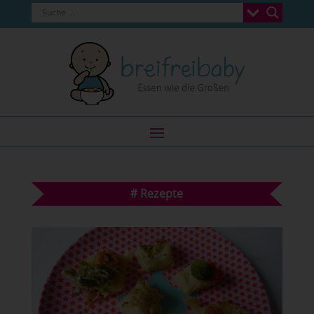
#
Rezepte