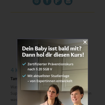
4 Kommentare
Tamara
am 18. Februar 2018 um 19:21
Was für ein herrliches Rezept-danke dafür.
Super schnell, und man kann alles verwenden
was der Kühlschrank so hergibt. Ich habe