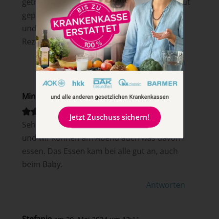
getrocknete Tomaten verwendet-hat sehr gut
gepasst. Hat uns allen sehr gut geschmeckt
und kommt auf jeden Fall in unsere
Rezeptsammlung.
Antworten
Mini
am 16. Januar 2021 um 16:00
Jetzt Zuschuss sichern!
Sehr lecker! Ich habe das Rezept verdoppelt
und wir können am Abend auch was davon
essen. Das Essen kam bei alle gut an, auch
beim Baby.
Antworten
Stefanie