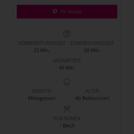
Pin Rezept
VORBEREITUNGSZEIT
ZUBEREITUNGSZEIT
Minuten
Minuten
25
Min.
20
Min.
GESAMTZEIT
Minuten
45
Min.
GERICHT
ALTER
Mittagessen
Ab Beikoststart
PORTIONEN
1
Blech