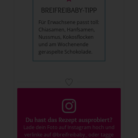
BREIFREIBABY-TIPP
Für Erwachsene passt toll:
Chiasamen, Hanfsamen,
Nussmus, Kokosflocken
und am Wochenende
geraspelte Schokolade.
Du hast das Rezept ausprobiert?
Lade dein Foto auf Instagram hoch und
verlinke auf
@breifreibaby_
oder tagge