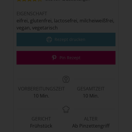
EIGENSCHAFT
eifrei, glutenfrei, lactosefrei, milcheiweißfrei,
vegan, vegetarisch
Rezept drucken
Pin Rezept
VORBEREITUNGSZEIT
GESAMTZEIT
Minuten
Minuten
10
Min.
10
Min.
GERICHT
ALTER
Frühstück
Ab Pinzettengriff