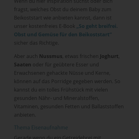
Wenn du hier Inspiration suchst oder dich
fragst, welches Obst du deinem Baby zum
Beikoststart wie anbieten kannst, dann ist
unser kostenfreies E-Book
„So geht breifrei.
Obst und Gemüse für den Beikoststart“
sicher das Richtige.
Aber auch
Nussmus
, etwas frischen
Joghurt
,
Saaten
oder für geübtere Esser und
Erwachsenen gehackte Nüsse und Kerne,
können auf das Porridge gegeben werden. So
kannst du ein tolles Frühstück mit vielen
gesunden Nähr- und Mineralstoffen,
Vitaminen, gesunden Fetten und Ballaststoffen
anbieten.
Thema Eisenaufnahme
Gerade wenn du ein Getreidebrei mit