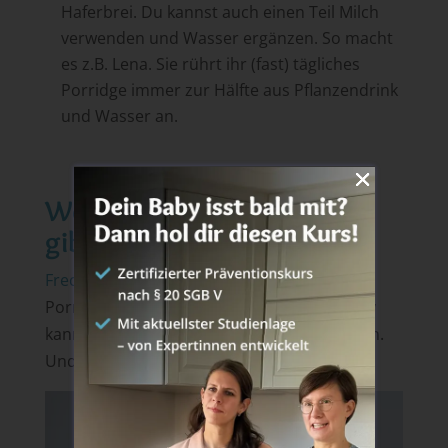
Haferbrei. Du kannst auch einen Teil Milch
verwenden und Wasser ergänzen. So macht
es z.B. Lena. Sie rührt ihr (fast) tägliches
Porridge immer zur Hälfte aus Pflanzendrink
und Wasser an.
Welches Porridge für Babys
gibt es von Freche Freunde?
Freche Freunde
hat zwei leckere
Porridgesorten im Sortiment und dein Baby
kann damit fruchtig frisch in den Tag starten.
Und du natürlich auch …