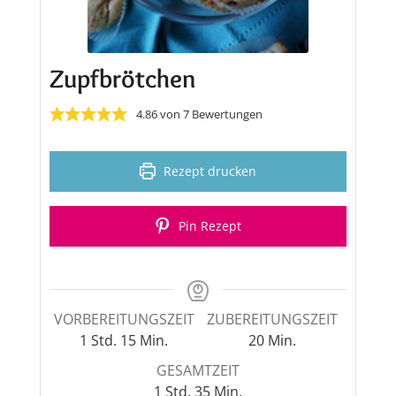
Zupfbrötchen
4.86
von
7
Bewertungen
Rezept drucken
Pin Rezept
VORBEREITUNGSZEIT
ZUBEREITUNGSZEIT
Stunde
Minuten
Minuten
1
Std.
15
Min.
20
Min.
GESAMTZEIT
Stunde
Minuten
1
Std.
35
Min.