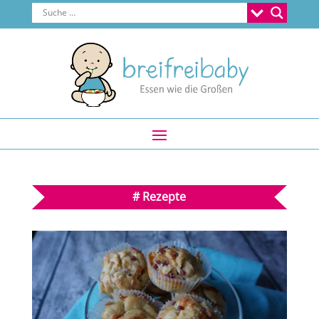
#
Rezepte